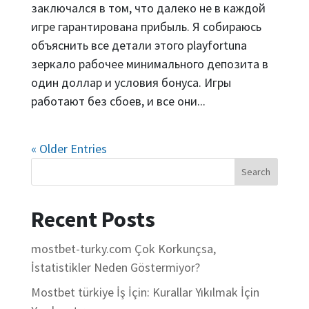
заключался в том, что далеко не в каждой
игре гарантирована прибыль. Я собираюсь
объяснить все детали этого playfortuna
зеркало рабочее минимального депозита в
один доллар и условия бонуса. Игры
работают без сбоев, и все они...
« Older Entries
Search
Recent Posts
mostbet-turky.com Çok Korkunçsa,
İstatistikler Neden Göstermiyor?
Mostbet türkiye İş İçin: Kurallar Yıkılmak İçin