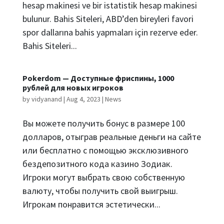
hesap makinesi ve bir istatistik hesap makinesi
bulunur. Bahis Siteleri, ABD’den bireyleri favori
spor dallarına bahis yapmaları için rezerve eder.
Bahis Siteleri...
Pokerdom — Доступные фриспины, 1000
рублей для новых игроков
by
vidyanand
|
Aug 4, 2023
|
News
Вы можете получить бонус в размере 100
долларов, отыграв реальные деньги на сайте
или бесплатно с помощью эксклюзивного
бездепозитного кода казино Зодиак.
Игроки могут выбрать свою собственную
валюту, чтобы получить свой выигрыш.
Игрокам понравится эстетически...