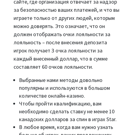
сайте, где организация отвечает за надзор
за безопасностью ваших платежей, и что вы
играете только от других людей, которым
можно доверять. Это означает, что он
должен отображать очки лояльности за
лояльность – после внесения депозита
игрок получает 3 очка лояльности за
каждый внесенный доллар, что в сумме
составляет 60 очков лояльности.
Выбранные нами методы довольно
популярны и используются в большом
количестве онлайн-казино.
Чтобы пройти квалификацию, вам
необходимо сделать ставку не менее 10
канадских долларов за спин в играх Star.
В любое время, когда вам нужно узнать
больше об играх, ваших предложениях