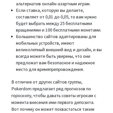
альтернатив онлайн-азартным играм.
Если ставка, которую вы делаете,
составляет от 0,01 до 0,05, то вам нужно
будет выбрать между 25 бесплатными
вращениями и 100 бесплатными монетами.
Большинство сайтов адаптированы для
мобильных устройств, имеют
великолепный внешний вид и дизайн, и вы
всегда можете быть уверены, что они
предложат вам безопасное и надежное
место для времяпрепровождения.
В отличие от других сайтов группы,
Pokerdom предлагает ряд прогнозов по
гороскопу, чтобы давать советы игрокам с
момента внесения ими первого депозита.
Вот почему он может похвастаться таким