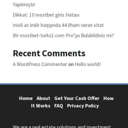
Yapılmıştır
Dikkat: 10 mostbet giris Hatası
misli az indir haqqında 44 ilham verən sitat
Bir mostbet-turks1.com Pro’yu Bulabildiniz mi?
Recent Comments
A WordPress Commenter
on
Hello world!
Home
About
Get Your Cash Offer
How
It Works
FAQ
Privacy Policy
We are a real estate solutions and investment