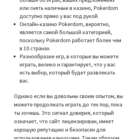
или снять наличные в казино, Pokerdom
доступно прямо у вас под рукой.
Онлайн-казино Pokerdom, вероятно,
является самой большой категорией,
поскольку Pokerdom работает более чем
в 10 странах.
Разнообразие игр, в которые вы можете
играть, велико и гарантирует, что у вас
есть выбор, который будет развлекать
вас.
Однако если вы довольны своим опытом, вы
можете продолжать играть до тех пор, пока
ты хочешь. Это сигнал доверия, который
означает, что сайт лицензирован, имеет
хорошую репутацию и безопасен для
использования канадцами. Таким образом,