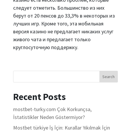
следует отметить. Большинство из них
берут от 20 пенсов до 33,3% в некоторых из
лучших игр. Кроме того, эта мобильная
версия казино не предлагает никаких услуг
живого чата и предлагает только
круглосуточную поддержку.
Search
Recent Posts
mostbet-turky.com Çok Korkunçsa,
İstatistikler Neden Göstermiyor?
Mostbet türkiye İş İçin: Kurallar Yıkılmak İçin