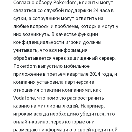
Согласно обзору Pokerdom, клиенты могут
связаться со службой поддержки 24 часа в
сутки, а сотрудники могут ответить на
любые вопросы и проблемы, которые могут у
них возникнуть. В качестве функции
конфиденциальности игроки должны
учитывать, что вся информация
обрабатывается через защищенный сервер.
Pokerdom выпустило мобильное
приложение в третьем квартале 2014 года, и
компания установила партнерские
отношения с такими компаниями, как
Vodafone, что помогло распространить
казино на миллионы людей. Например,
игрокам всегда необходимо убедиться, что
онлайн-казино, через которые они
размещают информацию о своей кредитной