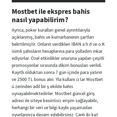
Mostbet ile ekspres bahis
nasıl yapabilirim?
Ayrıca, poker kuralları genel ayrıntılarıyla
açıklanmış, bahis ve kumarhanenin şartları
belirtilmiştir. Onların verdikleri IBAN a h d ve o K
isimli şahısların hesaplarına para yolladım inkar
ediyorlar. Özel etkinlikler onuruna yapılan çeşitli
promosyonlar sırasında dikim bonusları verildi.
Kayıtlı olduktan sonra 7 gün içinde para yatırın
ve 2500 TL bonus alın. Yla kullanı cı lar Mostbet
ü zerinden adil bir ş ekilde bahis
oynayabilmektedirler. Mostbet güncel giriş
adresi ile siteye kesintisiz erişim sağlayabilir,
herhangi bir veri ve bilgi kaybı yaşamadan
oyunlarınıza devam edebilirsiniz. Canlı iki kat