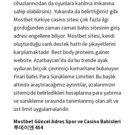
cihazlarınızdan da oyunlara katılma imkanına
sahip olabilirsiniz. Yukarıda da belirttiğimiz gibi
Mostbet türkiye casino sitesi çok fazla ilgi
gördüğünden zaman zaman bahis sitesinin giriş
adresi engellene biliyor. Mostbet sitesi, kendi
oluşturduğu canlı destek hattı ile şikayetlerini
karşılamaktadır. Best body proteins gainer
website. Azərbaycan’da da bu trende ayak
uyduran birçok çevrimiçi kumarhane bulunuyor.
Firari bahis Para Sürükleme Limitleri Bu başlık
altında araştıracağımız ayrıntılar, azalarımızın
sitemizde belirledikleri hesaplarına para yatırma
ve sürükleme sırasında tanımlanmış olan alt ve
üst limit uygulamalarıdır.
Mostbet Güncel Adres Spor ve Casino Bahisleri
투데이앤 454