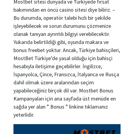
Mostbet sitesi dünyada ve Türkiyede fırsat
bakımından en öncü casino sitesi diye biliriz. –
Bu durumda, operatör talebi hızlı bir şekilde
işleyebilecek ve sorun durumunu çözmenize
olanak tanıyan ayrıntılı bilgiyi verebilecektir.
Yukarıda belirtildiği gibi, oyunda makara ve
bonus freebet yoktur. Ancak, Türkiye bahisçileri,
MostBet Türkiye’de yasal olduğu için bahisçi
hesabıyla iletişime geçebilirler. İngilizce,
İspanyolca, Çince, Fransızca, İtalyanca ve Rusça
dahil olmak üzere aralarından seçim
yapabileceğiniz birçok dil var. Mostbet Bonus
Kampanyaları için ana sayfada üst menüde en
sağda yer alan ” Bonus ” linkine tıklamanız
yeterlidir.