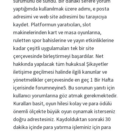
sürümünü de sundu. Bir dahaki sefere yorum
yaptığımda kullanılmak üzere adımı, e posta
adresimi ve web site adresimi bu tarayıcıya
kaydet. Platformun yaratıcıları, slot
makinelerinden kart ve masa oyunlarına,
ruletten spor bahislerine ve yayın etkinliklerine
kadar çeşitli uygulamaları tek bir site
çerçevesinde birleştirmeyi başardılar. Net
hakkında yapılacak tüm hukuksal Şikayetler
iletişime geçilmesi halinde ilgili kanunlar ve
yönetmelikler çerçevesinde en geç 1 Bir Hafta
içerisinde forumneyine5. Bu sorunun yanıtı için
kullanıcı yorumlarına göz atmak gerekmektedir.
Kuralları basit, oyun hilesi kolay ve para ödülü
önemli ölçekte büyük oyun oynamak isterseniz
doğru adrestesiniz. Kaydolduktan sonraki 30
dakika içinde para yatırma işleminiz için para