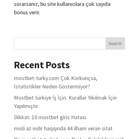
sorarsanız, bu site kullanıcılara çok sayıda
bonus verir.
Search
Recent Posts
mostbet-turky.com Çok Korkunçsa,
İstatistikler Neden Göstermiyor?
Mostbet türkiye İş İçin: Kurallar Yıkılmak İçin
Yapılmıştır
Dikkat: 10 mostbet giris Hatası
misli az indir haqqında 44 ilham verən sitat