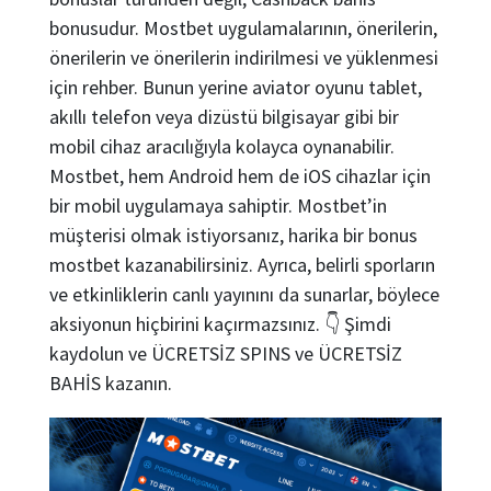
bonusudur. Mostbet uygulamalarının, önerilerin,
önerilerin ve önerilerin indirilmesi ve yüklenmesi
için rehber. Bunun yerine aviator oyunu tablet,
akıllı telefon veya dizüstü bilgisayar gibi bir
mobil cihaz aracılığıyla kolayca oynanabilir.
Mostbet, hem Android hem de iOS cihazlar için
bir mobil uygulamaya sahiptir. Mostbet’in
müşterisi olmak istiyorsanız, harika bir bonus
mostbet kazanabilirsiniz. Ayrıca, belirli sporların
ve etkinliklerin canlı yayınını da sunarlar, böylece
aksiyonun hiçbirini kaçırmazsınız. 👇 Şimdi
kaydolun ve ÜCRETSİZ SPINS ve ÜCRETSİZ
BAHİS kazanın.