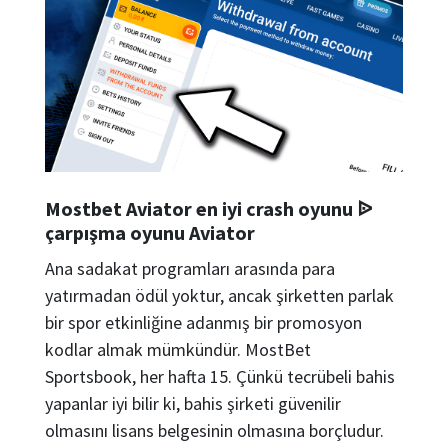
Mostbet Aviator en iyi crash oyunu ᐉ
çarpışma oyunu Aviator
Ana sadakat programları arasında para
yatırmadan ödül yoktur, ancak şirketten parlak
bir spor etkinliğine adanmış bir promosyon
kodlar almak mümkündür. MostBet
Sportsbook, her hafta 15. Çünkü tecrübeli bahis
yapanlar iyi bilir ki, bahis şirketi güvenilir
olmasını lisans belgesinin olmasına borçludur.