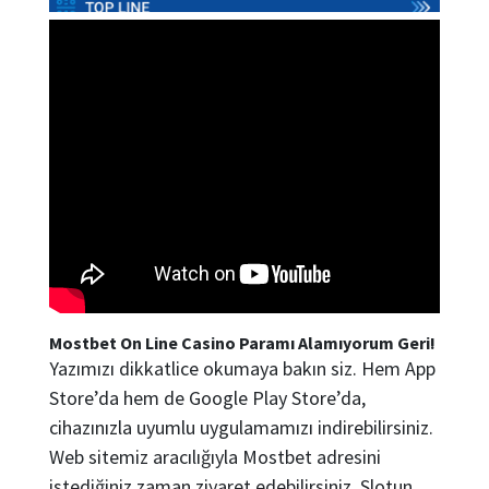
Mostbet On Line Casino Paramı Alamıyorum Geri!
Yazımızı dikkatlice okumaya bakın siz. Hem App
Store’da hem de Google Play Store’da,
cihazınızla uyumlu uygulamamızı indirebilirsiniz.
Web sitemiz aracılığıyla Mostbet adresini
istediğiniz zaman ziyaret edebilirsiniz. Slotun