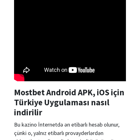
Mostbet Android APK, iOS için
Türkiye Uygulaması nasıl
indirilir
Bu kazino İnternetdə ən etibarlı hesab olunur,
çünki o, yalnız etibarlı provayderlərdən