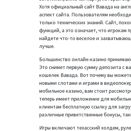
Хотя официальный сайт Вавада на англ
аспект сайта. Пользователям необходи
только технических знаний. Сайт, пох
функций, а это означает, что игрокам 
найдете что-то веселое и захватывающе
лучше.
Большинство онлайн-казино принимают
Это снимет первую сумму депозита с ва
кошелек Вавада. Вот почему вы можете
новыми слотами и играми в видеопокер
мобильное казино, вам стоит рассмот
теперь имеет приложение для мобильны
клиентам бесплатную ссылку для загру
различные приветственные бонусы, так
Игры включают техасский холдем, рулет