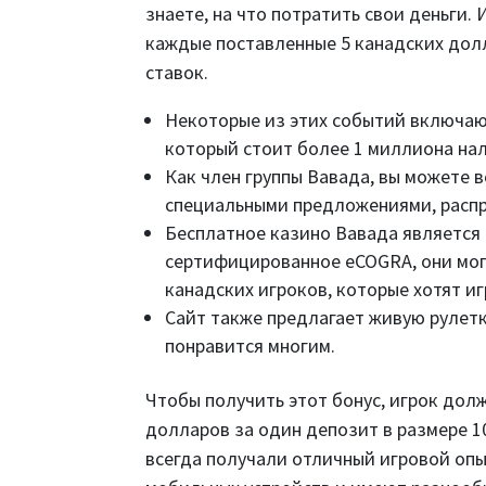
знаете, на что потратить свои деньги.
каждые поставленные 5 канадских долл
ставок.
Некоторые из этих событий включаю
который стоит более 1 миллиона на
Как член группы Вавада, вы можете
специальными предложениями, распр
Бесплатное казино Вавада является ч
сертифицированное eCOGRA, они мог
канадских игроков, которые хотят иг
Сайт также предлагает живую рулетк
понравится многим.
Чтобы получить этот бонус, игрок долж
долларов за один депозит в размере 1
всегда получали отличный игровой опы