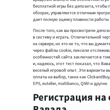
бесплатной игры без депозита, чтобы 
обзорах, управляются отличным прогр
дает полную оценку плавности работы
После того, как вы просмотрели депози
в систему и играть. Отличительной че
на сервере, но это не то, что вы дума
через файлы cookie, пиксели отслежив
особенностей сайта заключается в том
и, надеюсь, этот тест показал, что Ва
веселый игровой опыт. Эти варианты вы
оплаты на выбор, таких как ClickandBuy, Sk
EPS, euteller, multibanco, QIWI и другие.
Регистрация на
Вавада