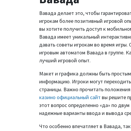
Вавада делает это, чтобы гарантирова
игрокам более позитивный игровой оп
вы хотите получить доступ к мобильно
Вавада имеет уникальный интерактивн
давать советы игрокам во время игры.
игровым автоматом Вавада в группе. К
лучший игровой опыт.
Макет и графика должны быть простым
информацию. Игроки могут переходить 
страницы. Важно прочитать положения 
казино официальный сайт
вы решите пр
этот вопрос определенно «да» по двум
надежные варианты ввода и вывода ср
Что особенно впечатляет в Вавада, так 