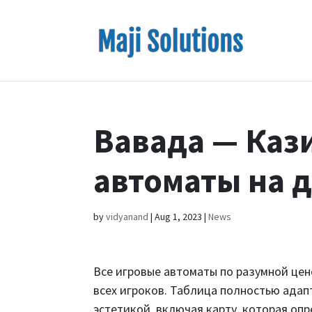
Вавада — Каз
автоматы на 
by
vidyanand
|
Aug 1, 2023
|
News
Все игровые автоматы по разумной цене
всех игроков. Таблица полностью адап
эстетикой, включая карту, которая оп