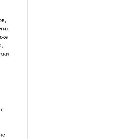
ов,
угих
даже
о,
ески
 с
не