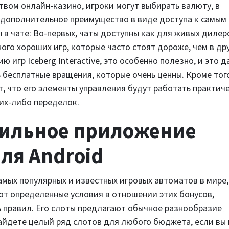
ством онлайн-казино, игроки могут выбирать валюту, в
ь дополнительное преимущество в виде доступа к самым
 в чате: Во-первых, чаты доступны как для живых дилер
много хороших игр, которые часто стоят дороже, чем в др
ю игр Iceberg Interactive, это особенно полезно, и это 
ть бесплатные вращения, которые очень ценны. Кроме тог
т, что его элементы управления будут работать практич
ких-либо переделок.
бильное приложение
ля Android
мых популярных и известных игровых автоматов в мире,
ют определенные условия в отношении этих бонусов,
 правил. Его слоты предлагают обычное разнообразие
айдете целый ряд слотов для любого бюджета, если вы 