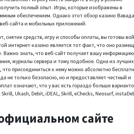
получить полный опыт. Игры, которые изображены в
аммным обеспечением. Однако этот обзор казино Вавад
 веб-сайта и мобильных приложений.
т, снятие средств, игру и способы оплаты, вы готовы во
ртой интернет-казино является тот факт, что оно разме
ете. Важно знать, что веб-сайт получает вашу информаци
ания, журналы сервера и тому подобное. Одна из лучших
, что присоединиться к нему можно абсолютно бесплатн
вада не только безопасно, но и предоставляет честный и
плат означают, что у вас есть гораздо больше вариант
rill, Ukash, Debit, iDEAL, Skrill, eChecks, Neosurf, instaDeb
 официальном сайте