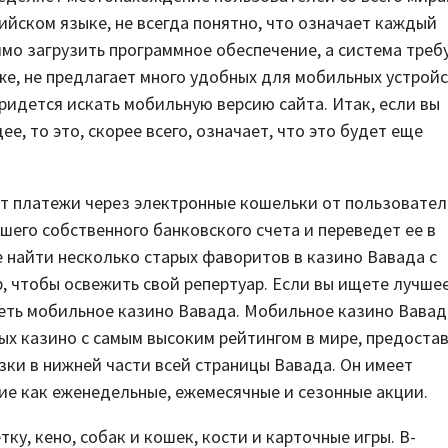
ийском языке, не всегда понятно, что означает каждый
мо загрузить программное обеспечение, а система треб
оже, не предлагает много удобных для мобильных устрой
придется искать мобильную версию сайта. Итак, если вы
е, то это, скорее всего, означает, что это будет еще
 платежи через электронные кошельки от пользовател
шего собственного банковского счета и переведет ее в
 найти несколько старых фаворитов в казино Вавада с
, чтобы освежить свой репертуар. Если вы ищете лучше
реть мобильное казино Вавада. Мобильное казино Вавад
х казино с самым высоким рейтингом в мире, предоста
зки в нижней части всей страницы Вавада. Он имеет
ие как еженедельные, ежемесячные и сезонные акции.
ку, кено, собак и кошек, кости и карточные игры. В-