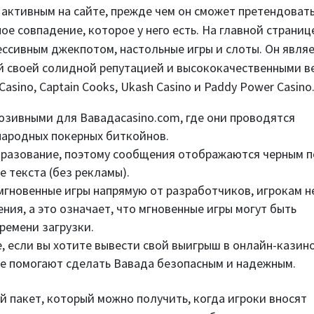
 активным на сайте, прежде чем он сможет претендовать
е совпадение, которое у него есть. На главной страниц
рессивным джекпотом, настольные игры и слоты. Он явля
ой своей солидной репутацией и высококачественными в
Casino, Captain Cooks, Ukash Casino и Paddy Power Casino
юзивными для Вавадаcasino.com, где они проводятся
ародных покерных биткойнов.
бразование, поэтому сообщения отображаются черным п
 текста (без рекламы).
мгновенные игры напрямую от разработчиков, игрокам н
ния, а это означает, что мгновенные игры могут быть
ремени загрузки.
, если вы хотите вывести свой выигрыш в онлайн-казино
е помогают сделать Вавада безопасным и надежным.
й пакет, который можно получить, когда игроки вносят