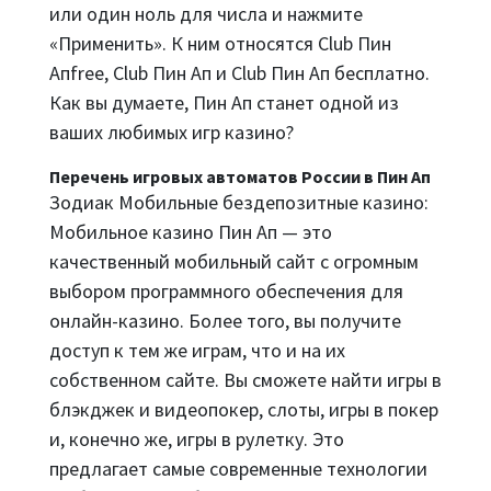
или один ноль для числа и нажмите
«Применить». К ним относятся Club Пин
Апfree, Club Пин Ап и Club Пин Ап бесплатно.
Как вы думаете, Пин Ап станет одной из
ваших любимых игр казино?
Перечень игровых автоматов России в Пин Ап
Зодиак Мобильные бездепозитные казино:
Мобильное казино Пин Ап — это
качественный мобильный сайт с огромным
выбором программного обеспечения для
онлайн-казино. Более того, вы получите
доступ к тем же играм, что и на их
собственном сайте. Вы сможете найти игры в
блэкджек и видеопокер, слоты, игры в покер
и, конечно же, игры в рулетку. Это
предлагает самые современные технологии