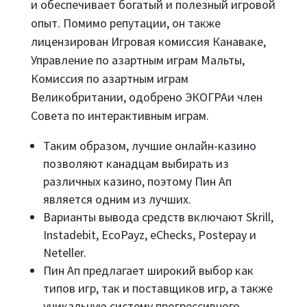
и обеспечивает богатый и полезный игровой
опыт. Помимо репутации, он также
лицензирован Игровая комиссия Канаваке,
Управление по азартным играм Мальты,
Комиссия по азартным играм
Великобритании, одобрено ЭКОГРАи член
Совета по интерактивным играм.
Таким образом, лучшие онлайн-казино
позволяют канадцам выбирать из
различных казино, поэтому Пин Ап
является одним из лучших.
Варианты вывода средств включают Skrill,
Instadebit, EcoPayz, eChecks, Postepay и
Neteller.
Пин Ап предлагает широкий выбор как
типов игр, так и поставщиков игр, а также
уникальную систему прогрессивного