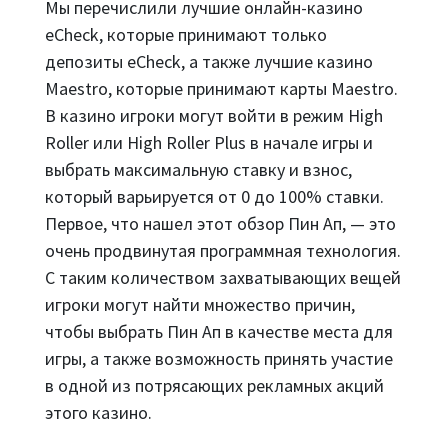
Мы перечислили лучшие онлайн-казино
eCheck, которые принимают только
депозиты eCheck, а также лучшие казино
Maestro, которые принимают карты Maestro.
В казино игроки могут войти в режим High
Roller или High Roller Plus в начале игры и
выбрать максимальную ставку и взнос,
который варьируется от 0 до 100% ставки.
Первое, что нашел этот обзор Пин Ап, — это
очень продвинутая программная технология.
С таким количеством захватывающих вещей
игроки могут найти множество причин,
чтобы выбрать Пин Ап в качестве места для
игры, а также возможность принять участие
в одной из потрясающих рекламных акций
этого казино.