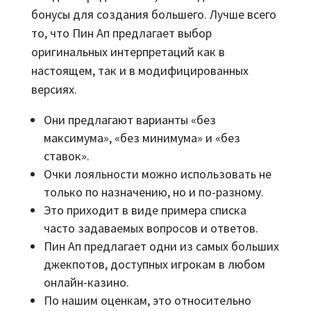
бонусы для создания большего. Лучше всего
то, что Пин Ап предлагает выбор
оригинальных интерпретаций как в
настоящем, так и в модифицированных
версиях.
Они предлагают варианты «без
максимума», «без минимума» и «без
ставок».
Очки лояльности можно использовать не
только по назначению, но и по-разному.
Это приходит в виде примера списка
часто задаваемых вопросов и ответов.
Пин Ап предлагает одни из самых больших
джекпотов, доступных игрокам в любом
онлайн-казино.
По нашим оценкам, это относительно