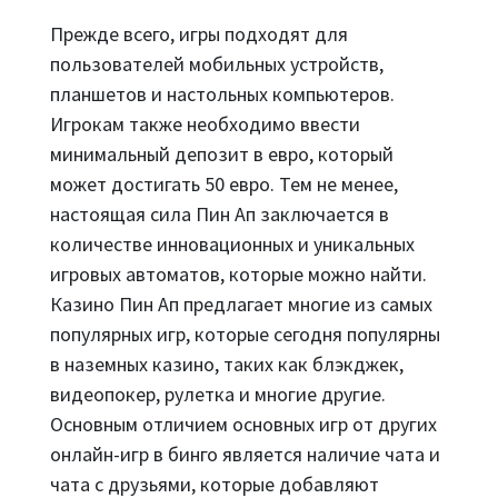
Прежде всего, игры подходят для
пользователей мобильных устройств,
планшетов и настольных компьютеров.
Игрокам также необходимо ввести
минимальный депозит в евро, который
может достигать 50 евро. Тем не менее,
настоящая сила Пин Ап заключается в
количестве инновационных и уникальных
игровых автоматов, которые можно найти.
Казино Пин Ап предлагает многие из самых
популярных игр, которые сегодня популярны
в наземных казино, таких как блэкджек,
видеопокер, рулетка и многие другие.
Основным отличием основных игр от других
онлайн-игр в бинго является наличие чата и
чата с друзьями, которые добавляют