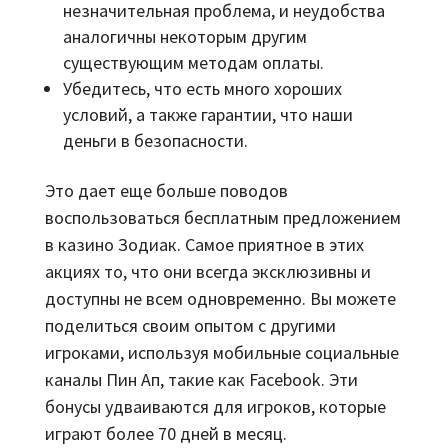
незначительная проблема, и неудобства
аналогичны некоторым другим
существующим методам оплаты.
Убедитесь, что есть много хороших
условий, а также гарантии, что наши
деньги в безопасности.
Это дает еще больше поводов
воспользоваться бесплатным предложением
в казино Зодиак. Самое приятное в этих
акциях то, что они всегда эксклюзивны и
доступны не всем одновременно. Вы можете
поделиться своим опытом с другими
игроками, используя мобильные социальные
каналы Пин Ап, такие как Facebook. Эти
бонусы удваиваются для игроков, которые
играют более 70 дней в месяц.