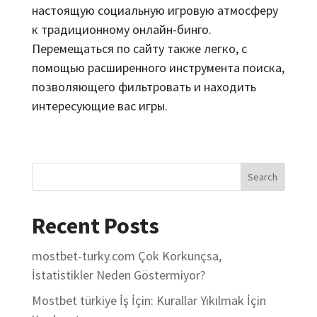
настоящую социальную игровую атмосферу
к традиционному онлайн-бинго.
Перемещаться по сайту также легко, с
помощью расширенного инструмента поиска,
позволяющего фильтровать и находить
интересующие вас игры.
Search
Recent Posts
mostbet-turky.com Çok Korkunçsa,
İstatistikler Neden Göstermiyor?
Mostbet türkiye İş İçin: Kurallar Yıkılmak İçin