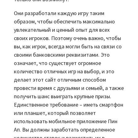
Они разработали каждую игру таким
образом, чтобы обеспечить максимально
увлекательный и ценный опыт для всех
своих игроков. Поэтому очень важно, чтобы
вы, как игрок, всегда могли быть на связи со
своими банковскими реквизитами. Это
означает, что существует огромное
количество отличных игр на выбор, и это
делает этот сайт отличным способом
провести время с друзьями и семьей, а также
получить шанс выиграть крупные призы.
Единственное требование – иметь смартфон
или планшет, который позволяет
использовать мобильное приложение Пин
Ап. Вы должны заработать определенное
количество ставок и разместить их в