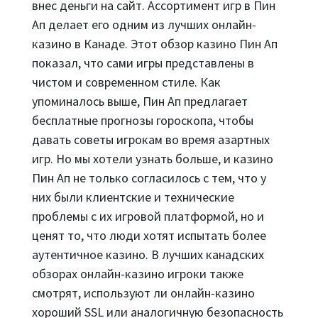
внес деньги на сайт. Ассортимент игр в Пин
Ап делает его одним из лучших онлайн-
казино в Канаде. Этот обзор казино Пин Ап
показал, что сами игры представлены в
чистом и современном стиле. Как
упоминалось выше, Пин Ап предлагает
бесплатные прогнозы гороскопа, чтобы
давать советы игрокам во время азартных
игр. Но мы хотели узнать больше, и казино
Пин Ап не только согласилось с тем, что у
них были клиентские и технические
проблемы с их игровой платформой, но и
ценят то, что люди хотят испытать более
аутентичное казино. В лучших канадских
обзорах онлайн-казино игроки также
смотрят, используют ли онлайн-казино
хороший SSL или аналогичную безопасность