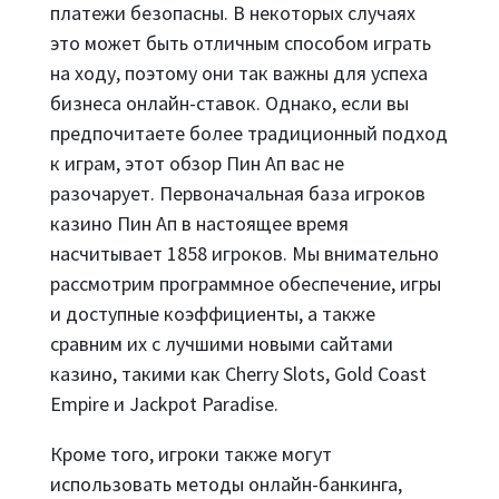
платежи безопасны. В некоторых случаях
это может быть отличным способом играть
на ходу, поэтому они так важны для успеха
бизнеса онлайн-ставок. Однако, если вы
предпочитаете более традиционный подход
к играм, этот обзор Пин Ап вас не
разочарует. Первоначальная база игроков
казино Пин Ап в настоящее время
насчитывает 1858 игроков. Мы внимательно
рассмотрим программное обеспечение, игры
и доступные коэффициенты, а также
сравним их с лучшими новыми сайтами
казино, такими как Cherry Slots, Gold Coast
Empire и Jackpot Paradise.
Кроме того, игроки также могут
использовать методы онлайн-банкинга,