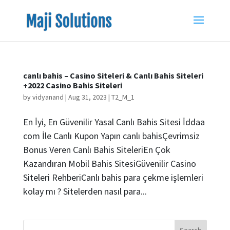
canlı bahis – Casino Siteleri & Canlı Bahis Siteleri
+2022 Casino Bahis Siteleri
by
vidyanand
|
Aug 31, 2023
|
T2_M_1
En İyi, En Güvenilir Yasal Canlı Bahis Sitesi İddaa
com İle Canlı Kupon Yapın canlı bahisÇevrimsiz
Bonus Veren Canlı Bahis SiteleriEn Çok
Kazandıran Mobil Bahis SitesiGüvenilir Casino
Siteleri RehberiCanlı bahis para çekme işlemleri
kolay mı ? Sitelerden nasıl para...