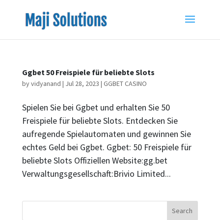
Ggbet 50 Freispiele für beliebte Slots
by
vidyanand
|
Jul 28, 2023
|
GGBET CASINO
Spielen Sie bei Ggbet und erhalten Sie 50
Freispiele für beliebte Slots. Entdecken Sie
aufregende Spielautomaten und gewinnen Sie
echtes Geld bei Ggbet. Ggbet: 50 Freispiele für
beliebte Slots Offiziellen Website:gg.bet
Verwaltungsgesellschaft:Brivio Limited...
Search