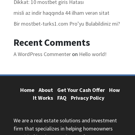
Dikkat: 10 mostbet giris Hatası
misli az indir haqqında 44 ilham verən sitat
Bir mostbet-turks1.com Pro’yu Bulabildiniz mi?
Recent Comments
A WordPress Commenter
on
Hello world!
Home
About
Get Your Cash Offer
How
It Works
FAQ
Privacy Policy
We are a real estate solutions and investment
firm that specializes in helping homeowners