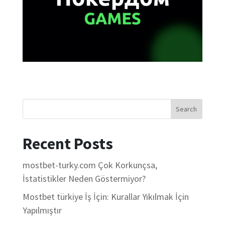
Search
Recent Posts
mostbet-turky.com Çok Korkunçsa,
İstatistikler Neden Göstermiyor?
Mostbet türkiye İş İçin: Kurallar Yıkılmak İçin
Yapılmıştır