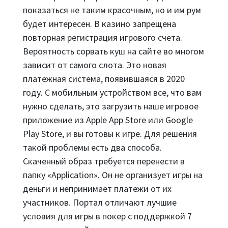
показаться не таким красочным, но и им рум
будет интересен. В казино запрещена
повторная регистрация игрового счета.
Вероятность сорвать куш на сайте во многом
зависит от самого слота. Это новая
платежная система, появившаяся в 2020
году. С мобильным устройством все, что вам
нужно сделать, это загрузить наше игровое
приложение из Apple App Store или Google
Play Store, и вы готовы к игре. Для решения
такой проблемы есть два способа.
Скаченный образ требуется перенести в
папку «Application». Он не организует игры на
деньги и непринимает платежи от их
участников. Портал отличают лучшие
условия для игры в покер с поддержкой 7