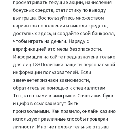
просматривать текущие акции, начисления
бонусных средств, статистику по выводу
выигрыша. Воспользуйтесь множеством
вариантов пополнения и вывода средств,
доступных здесь, и создайте свой банкролл,
чтобы играть на деньги. Наряду с
верификацией это меры безопасности.
Информация на сайте предназначена только
для лиц 18+Политика защиты персональной
информации пользователей. Если
замечаетепризнаки зависимости,
обратитесь за помощью к специалистам.
Тот, кто с нами в выигрыше. Сочетания букв
и цифр в ссылках могут быть
произвольными. Как правило, онлайн казино
используют различные способы проверки
личности. Многие положительные отзывы