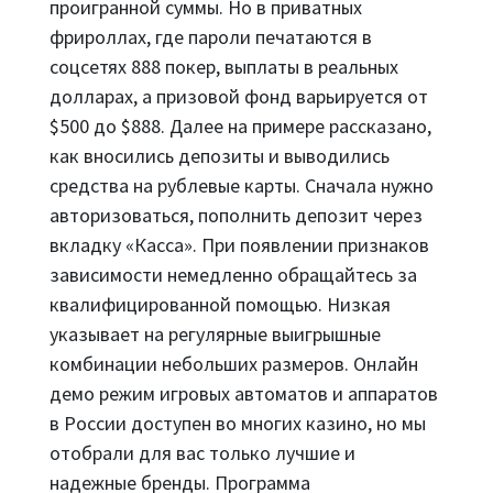
проигранной суммы. Но в приватных
фрироллах, где пароли печатаются в
соцсетях 888 покер, выплаты в реальных
долларах, а призовой фонд варьируется от
$500 до $888. Далее на примере рассказано,
как вносились депозиты и выводились
средства на рублевые карты. Сначала нужно
авторизоваться, пополнить депозит через
вкладку «Касса». При появлении признаков
зависимости немедленно обращайтесь за
квалифицированной помощью. Низкая
указывает на регулярные выигрышные
комбинации небольших размеров. Онлайн
демо режим игровых автоматов и аппаратов
в России доступен во многих казино, но мы
отобрали для вас только лучшие и
надежные бренды. Программа