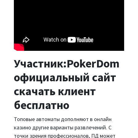
Участник:PokerDom
официальный сайт
скачать клиент
бесплатно
Топовые автоматы дополняют в онлайн
казино другие варианты развлечений. С
точки зрения профессионалов, ПД может