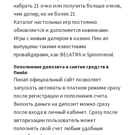
набрать 21 очко или получить больше очков,
чем дилер, но не более 21.
Каталог настольных игр постоянно
обновляется и дополняется новинками.
Игры с живым дилером в казино Пин-ап
выпущены такими известными
провайдерами, как BELATRA и Spinomenal.
Пополнение депозита и снятие средств в
ПинАп
Пинап официальный сайт позволяет
запускать автоматы в платном режиме сразу
после регистрации и пополнения счета.
Вносить деньги на депозит можно сразу
после входа в личный кабинет. Сразу после
авторизации пользователь может
пополнять свой счет любым удобным