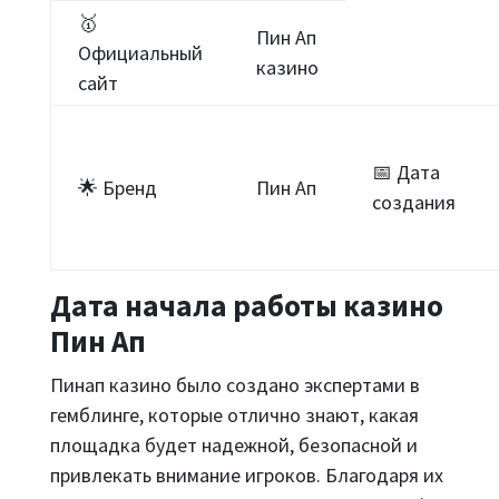
🥇
Пин Ап
Официальный
казино
сайт
📅 Дата
🌟 Бренд
Пин Ап
создания
Дата начала работы казино
Пин Ап
Пинап казино было создано экспертами в
гемблинге, которые отлично знают, какая
площадка будет надежной, безопасной и
привлекать внимание игроков. Благодаря их