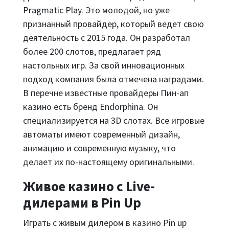
Pragmatic Play. Это молодой, но уже
признанный провайдер, который ведет свою
деятельность с 2015 года. Он разработал
более 200 слотов, предлагает ряд
настольных игр. За свой инновационных
подход компания была отмечена наградами.
В перечне известные провайдеры Пин-ап
казино есть бренд Endorphina. Он
специализируется на 3D слотах. Все игровые
автоматы имеют современный дизайн,
анимацию и современную музыку, что
делает их по-настоящему оригинальными.
Живое казино с Live-
дилерами в Pin Up
Играть с живым дилером в казино Pin up