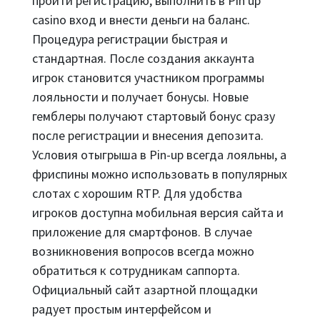
пройти регистрацию, выполнить в Pin up
casino вход и внести деньги на баланс.
Процедура регистрации быстрая и
стандартная. После создания аккаунта
игрок становится участником программы
лояльности и получает бонусы. Новые
гемблеры получают стартовый бонус сразу
после регистрации и внесения депозита.
Условия отыгрыша в Pin-up всегда лояльны, а
фриспины можно использовать в популярных
слотах с хорошим RTP. Для удобства
игроков доступна мобильная версия сайта и
приложение для смартфонов. В случае
возникновения вопросов всегда можно
обратиться к сотрудникам саппорта.
Официальный сайт азартной площадки
радует простым интерфейсом и