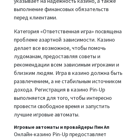
указывает на надежность казино, а также
выполнение финансовых обязательств
перед клиентами.
Категория «Ответственная игра» посвящена
проблеме азартной зависимости. Казино
делает все возможное, чтобы помочь
лудоманам, предоставляя советы и
рекомендации всем зависимым игроками и
близким людям. Игра в казино должна быть
развлечением, а не стабильным источником
дохода. Регистрация в казино Pin-Up
выполняется для того, чтобы интересно
провести свободное время и запустить
лучшие игровые автоматы.
Игровые автоматы и провайдеры Пин Ап
Онлайн-казино Pin-Up предоставляет