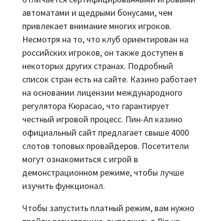
автоматами и щедрыми бонусами, чем
привлекает внимание многих игроков.
Несмотря на то, что клуб ориентирован на
российских игроков, он также доступен в
некоторых других странах. Подробный
список стран есть на сайте. Казино работает
на основании лицензии международного
регулятора Кюрасао, что гарантирует
честный игровой процесс. Пин-Ап казино
официальный сайт предлагает свыше 4000
слотов топовых провайдеров. Посетители
могут ознакомиться с игрой в
демонстрационном режиме, чтобы лучше
изучить функционал.
Чтобы запустить платный режим, вам нужно