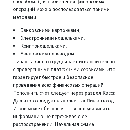
способом. Для проведения финансовых
операций можно воспользоваться такими
методами:
Банковскими карточками;
Электронными кошельками;
Криптокошельками;
Банковским переводом.
Пинап казино сотрудничает исключительно
с проверенными платежными сервисами. Это
гарантирует быстрое и безопасное
проведение всех финансовых операций.
Пополнить счет следует через раздел Касса.
Для этого следует выполнить в Пин ап вход.
Игрок может беспрепятственно указывать
информацию, не переживая о ее
распространении. Начальная сумма