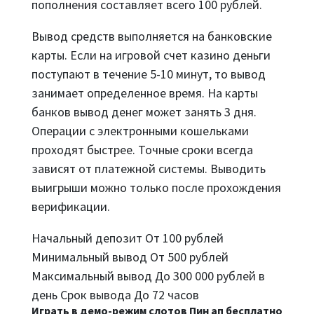
пополнения составляет всего 100 рублей.
Вывод средств выполняется на банковские
карты. Если на игровой счет казино деньги
поступают в течение 5-10 минут, то вывод
занимает определенное время. На карты
банков вывод денег может занять 3 дня.
Операции с электронными кошельками
проходят быстрее. Точные сроки всегда
зависят от платежной системы. Выводить
выигрыши можно только после прохождения
верификации.
Начальный депозит От 100 рублей
Минимальный вывод От 500 рублей
Максимальный вывод До 300 000 рублей в
день Срок вывода До 72 часов
Играть в демо-режим слотов Пин ап бесплатно