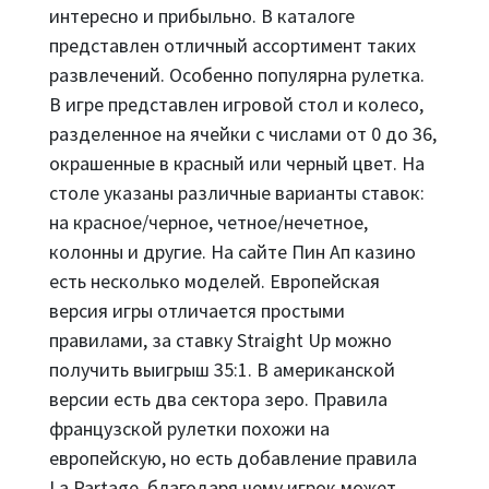
интересно и прибыльно. В каталоге
представлен отличный ассортимент таких
развлечений. Особенно популярна рулетка.
В игре представлен игровой стол и колесо,
разделенное на ячейки с числами от 0 до 36,
окрашенные в красный или черный цвет. На
столе указаны различные варианты ставок:
на красное/черное, четное/нечетное,
колонны и другие. На сайте Пин Ап казино
есть несколько моделей. Европейская
версия игры отличается простыми
правилами, за ставку Straight Up можно
получить выигрыш 35:1. В американской
версии есть два сектора зеро. Правила
французской рулетки похожи на
европейскую, но есть добавление правила
La Partage, благодаря чему игрок может