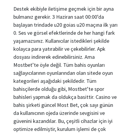
Destek ekibiyle iletişime geçmek için bir ayna
bulmanız gerekir. 3 Haziran saat 00:00’da
başlayan trindade u20 goias u20 maçına ilk yarı
0. Ses ve görsel efektlerinde de her hangi fark
yaşamazsınız. Kullanıcılar istedikleri şekilde
kolayca para yatırabilir ve çekebilirler. Apk
dosyası indirerek edinebilirsiniz. Ama
Mostbet’te öyle değil. Tüm bahis oyunları
sağlayıcılarının oyunlarından olan sitede oyun
kategorileri aşağıdaki şekildedir. Tüm
bahisçilerde olduğu gibi, Mostbet’te spor
bahisleri yapmak da oldukça basittir. Casino ve
bahis şirketi güncel Most Bet, çok sayı günün
da kullanıcının ojeda üzerinde sevgisini ve
güvenini kazandılar. Bu, çeşitli cihazlar için iyi
optimize edilmiştir, kurulum işlemi de çok