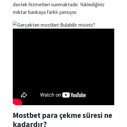
destek hizmetleri sunmaktadır. Yüklediğiniz
miktar bankaya farklı yansıyor.
Mostbet para çekme süresi ne
kadardır?