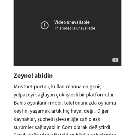
Zeynel abidin
Mostbet portalı, kullanıcılarına en geniş
yelpazeyi sağlayan çok işlevli bir platformdur.
Bahis oyunlarını mobil telefonunuzda oynama
keyfini yaşamak artık hiç hayal değil. Diğer
kaynaklar, şüpheli işlevselliğe sahip eski
sürümler sağlayabilir. Com olarak değiştirdi.