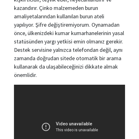
kazandırır. Çinko malzemeden burun
amaliyetalarından kullanılan burun ateli
yapılıyor. Şifre değiştiremiyorum. Oynamadan
önce, ülkenizdeki kumar kumarhanelerinin yasal
statüsünden yargı yetkisi emin olmanız gerekir.
Destek servisine yalnızca telefondan değil, aynı
zamanda doğrudan sitede otomatik bir arama
kullanarak da ulaşabileceğinizi dikkate almak
önemlidir.