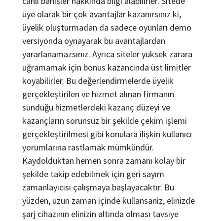
canlı bahisler hakkında bilgi alabilirler. Sitede
üye olarak bir çok avantajlar kazanırsınız ki,
üyelik oluşturmadan da sadece oyunları demo
versiyonda oynayarak bu avantajlardan
yararlanamazsınız. Ayrıca siteler yüksek zarara
uğramamak için bonus kazancında üst limitler
koyabilirler. Bu değerlendirmelerde üyelik
gerçekleştirilen ve hizmet alınan firmanın
sunduğu hizmetlerdeki kazanç düzeyi ve
kazançların sorunsuz bir şekilde çekim işlemi
gerçekleştirilmesi gibi konulara ilişkin kullanıcı
yorumlarına rastlamak mümkündür.
Kaydolduktan hemen sonra zamanı kolay bir
şekilde takip edebilmek için geri sayım
zamanlayıcısı çalışmaya başlayacaktır. Bu
yüzden, uzun zaman içinde kullansaniz, elinizde
şarj cihazının elinizin altında olması tavsiye