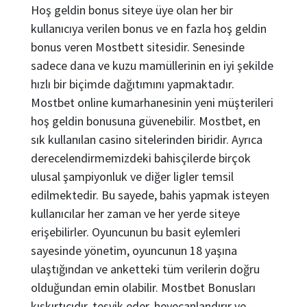
Hoş geldin bonus siteye üye olan her bir
kullanıcıya verilen bonus ve en fazla hoş geldin
bonus veren Mostbett sitesidir. Senesinde
sadece dana ve kuzu mamüllerinin en iyi şekilde
hızlı bir biçimde dağıtımını yapmaktadır.
Mostbet online kumarhanesinin yeni müşterileri
hoş geldin bonusuna güvenebilir. Mostbet, en
sık kullanılan casino sitelerinden biridir. Ayrıca
derecelendirmemizdeki bahisçilerde birçok
ulusal şampiyonluk ve diğer ligler temsil
edilmektedir. Bu sayede, bahis yapmak isteyen
kullanıcılar her zaman ve her yerde siteye
erişebilirler. Oyuncunun bu basit eylemleri
sayesinde yönetim, oyuncunun 18 yaşına
ulaştığından ve anketteki tüm verilerin doğru
olduğundan emin olabilir. Mostbet Bonusları
kışkırtıcıdır, teşvik eder, heyecanlandırır ve