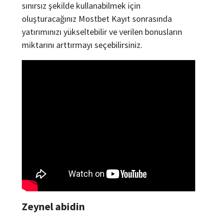
sınırsız şekilde kullanabilmek için
oluşturacağınız Mostbet Kayıt sonrasında
yatırımınızı yükseltebilir ve verilen bonusların
miktarını arttırmayı seçebilirsiniz.
Zeynel abidin