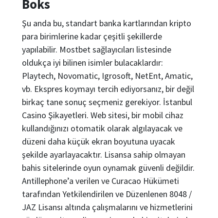
Boks
Şu anda bu, standart banka kartlarından kripto
para birimlerine kadar çeşitli şekillerde
yapılabilir. Mostbet sağlayıcıları listesinde
oldukça iyi bilinen isimler bulacaklardır:
Playtech, Novomatic, Igrosoft, NetEnt, Amatic,
vb. Ekspres koymayı tercih ediyorsanız, bir değil
birkaç tane sonuç seçmeniz gerekiyor. İstanbul
Casino Şikayetleri. Web sitesi, bir mobil cihaz
kullandığınızı otomatik olarak algılayacak ve
düzeni daha küçük ekran boyutuna uyacak
şekilde ayarlayacaktır. Lisansa sahip olmayan
bahis sitelerinde oyun oynamak güvenli değildir.
Antillephone’a verilen ve Curacao Hükümeti
tarafından Yetkilendirilen ve Düzenlenen 8048 /
JAZ Lisansı altında çalışmalarını ve hizmetlerini