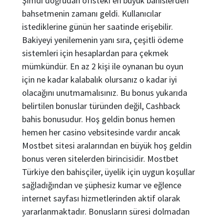
Şimdi doğrudan ofisteki en büyük bahislerden
bahsetmenin zamanı geldi. Kullanıcılar
istediklerine günün her saatinde erişebilir.
Bakiyeyi yenilemenin yanı sıra, çeşitli ödeme
sistemleri için hesaplardan para çekmek
mümkündür. En az 2 kişi ile oynanan bu oyun
için ne kadar kalabalık olursanız o kadar iyi
olacağını unutmamalısınız. Bu bonus yukarıda
belirtilen bonuslar türünden değil, Cashback
bahis bonusudur. Hoş geldin bonus hemen
hemen her casino vebsitesinde vardır ancak
Mostbet sitesi aralarından en büyük hoş geldin
bonus veren sitelerden birincisidir. Mostbet
Türkiye den bahisçiler, üyelik için uygun koşullar
sağladığından ve şüphesiz kumar ve eğlence
internet sayfası hizmetlerinden aktif olarak
yararlanmaktadır. Bonusların süresi dolmadan