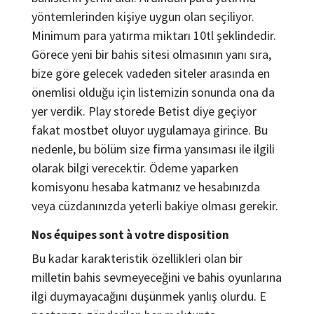
yöntemlerinden kişiye uygun olan seçiliyor.
Minimum para yatırma miktarı 10tl şeklindedir.
Görece yeni bir bahis sitesi olmasının yanı sıra,
bize göre gelecek vadeden siteler arasında en
önemlisi olduğu için listemizin sonunda ona da
yer verdik. Play storede Betist diye geçiyor
fakat mostbet oluyor uygulamaya girince. Bu
nedenle, bu bölüm size firma yansıması ile ilgili
olarak bilgi verecektir. Ödeme yaparken
komisyonu hesaba katmanız ve hesabınızda
veya cüzdanınızda yeterli bakiye olması gerekir.
Nos équipes sont à votre disposition
Bu kadar karakteristik özellikleri olan bir
milletin bahis sevmeyeceğini ve bahis oyunlarına
ilgi duymayacağını düşünmek yanlış olurdu. E