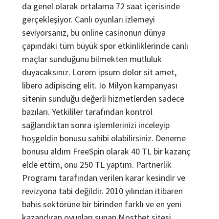
da genel olarak ortalama 72 saat içerisinde
gerçekleşiyor. Canlı oyunları izlemeyi
seviyorsanız, bu online casinonun dünya
çapındaki tüm büyük spor etkinliklerinde canlı
maçlar sunduğunu bilmekten mutluluk
duyacaksınız. Lorem ipsum dolor sit amet,
libero adipiscing elit. Io Milyon kampanyası
sitenin sunduğu değerli hizmetlerden sadece
bazıları. Yetkililer tarafından kontrol
sağlandıktan sonra işlemlerinizi inceleyip
hoşgeldin bonusu sahibi olabilirsiniz. Deneme
bonusu aldım FreeSpin olarak 40 TL bir kazanç
elde ettim, onu 250 TL yaptım. Partnerlik
Programı tarafından verilen karar kesindir ve
revizyona tabi değildir. 2010 yılından itibaren
bahis sektörüne bir birinden farklı ve en yeni
kazandıran oyunları sunan Mostbet sitesi