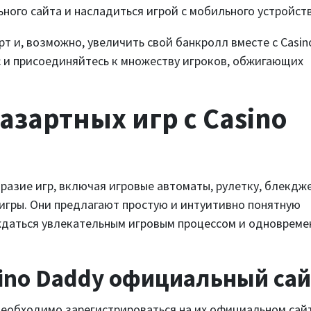
ного сайта и насладиться игрой с мобильного устройств
т и, возможно, увеличить свой банкролл вместе с Casin
с и присоединяйтесь к множеству игроков, обжигающих
азартных игр с Casino
бразие игр, включая игровые автоматы, рулетку, блекдже
 игры. Они предлагают простую и интуитивно понятную
ждаться увлекательным игровым процессом и одновреме
sino Daddy официальный сай
 необходимо зарегистрироваться на их официальном сай