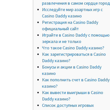
развлечения в самом сердце горо
Исследуйте мир азартных игр с
Casino Daddy казино
Регистрация на Casino Daddy
официальный сайт
Играйте в Casino Daddy с помощью
зеркала и не только
Что такое Casino Daddy казино?
Как зарегистрироваться в Casino
Daddy казино?
Бонусы и акции в Casino Daddy
казино
Как пополнить счет в Casino Daddy
казино?
Как вывести выигрыши в Casino
Daddy казино?
Список доступных игровых