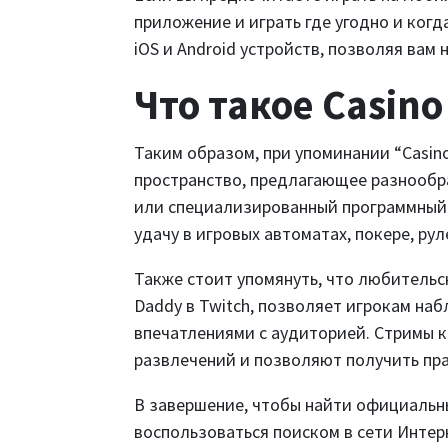
приложение и играть где угодно и когд
iOS и Android устройств, позволяя вам
Что такое Casin
Таким образом, при упоминании “Casino
пространство, предлагающее разнообра
или специализированный программный
удачу в игровых автоматах, покере, ру
Также стоит упомянуть, что любительс
Daddy в Twitch, позволяет игрокам на
впечатлениями с аудиторией. Стримы 
развлечений и позволяют получить пра
В завершение, чтобы найти официальны
воспользоваться поиском в сети Интер