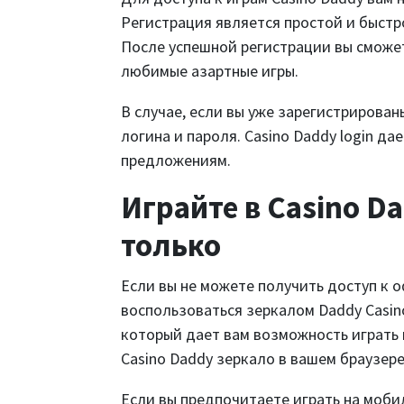
Регистрация является простой и быст
После успешной регистрации вы сможете
любимые азартные игры.
В случае, если вы уже зарегистрирован
логина и пароля. Casino Daddy login да
предложениям.
Играйте в Casino D
только
Если вы не можете получить доступ к 
воспользоваться зеркалом Daddy Casino
который дает вам возможность играть 
Casino Daddy зеркало в вашем браузере
Если вы предпочитаете играть на мобил