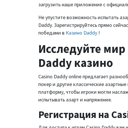
загрузить наше приложение с официаль
Не упустите возможность испытать азар
Daddy. Зарегистрируйтесь прямо сейча
победами в
Казино Daddy
!
Исследуйте мир 
Daddy казино
Casino Daddy online предлагает разноо
покер и другие классические азартные
платформу, чтобы игроки могли насла
испытывать азарт и напряжение.
Регистрация на Ca
Для доступа к играм Casino Daddy вам