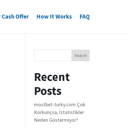
 Cash Offer
How It Works
FAQ
Search
Recent
Posts
mostbet-turky.com Çok
Korkunçsa, İstatistikler
Neden Göstermiyor?