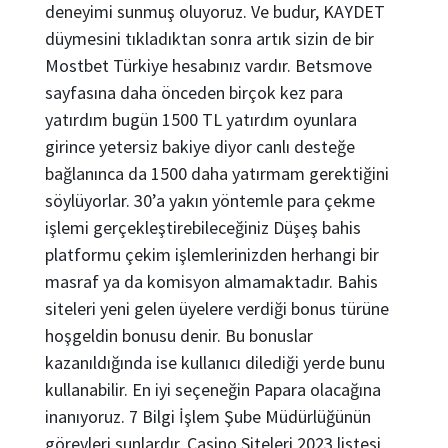
deneyimi sunmuş oluyoruz. Ve budur, KAYDET
düymesini tıkladıktan sonra artık sizin de bir
Mostbet Türkiye hesabınız vardır. Betsmove
sayfasına daha önceden birçok kez para
yatırdım bugün 1500 TL yatırdım oyunlara
girince yetersiz bakiye diyor canlı desteğe
bağlanınca da 1500 daha yatırmam gerektiğini
söylüyorlar. 30’a yakın yöntemle para çekme
işlemi gerçekleştirebileceğiniz Düşeş bahis
platformu çekim işlemlerinizden herhangi bir
masraf ya da komisyon almamaktadır. Bahis
siteleri yeni gelen üyelere verdiği bonus türüne
hoşgeldin bonusu denir. Bu bonuslar
kazanıldığında ise kullanıcı dilediği yerde bunu
kullanabilir. En iyi seçeneğin Papara olacağına
inanıyoruz. 7 Bilgi İşlem Şube Müdürlüğünün
görevleri şunlardır. Casino Siteleri 2023 listesi