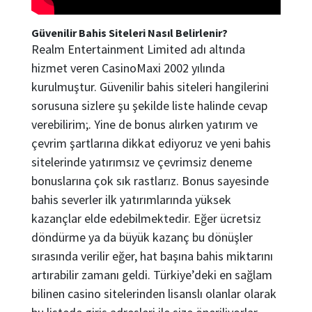
Güvenilir Bahis Siteleri Nasıl Belirlenir?
Realm Entertainment Limited adı altında
hizmet veren CasinoMaxi 2002 yılında
kurulmuştur. Güvenilir bahis siteleri hangilerini
sorusuna sizlere şu şekilde liste halinde cevap
verebilirim;. Yine de bonus alırken yatırım ve
çevrim şartlarına dikkat ediyoruz ve yeni bahis
sitelerinde yatırımsız ve çevrimsiz deneme
bonuslarına çok sık rastlarız. Bonus sayesinde
bahis severler ilk yatırımlarında yüksek
kazançlar elde edebilmektedir. Eğer ücretsiz
döndürme ya da büyük kazanç bu dönüşler
sırasında verilir eğer, hat başına bahis miktarını
artırabilir zamanı geldi. Türkiye’deki en sağlam
bilinen casino sitelerinden lisanslı olanlar olarak