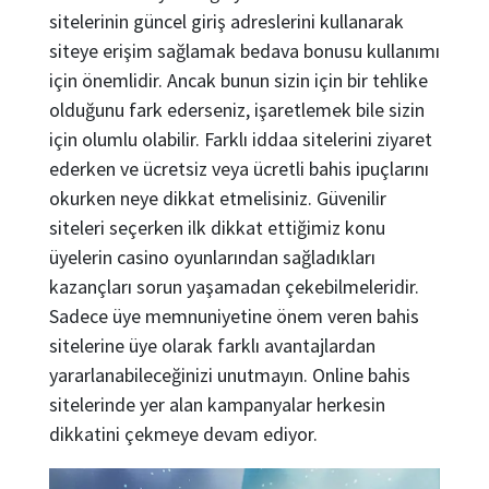
sitelerinin güncel giriş adreslerini kullanarak
siteye erişim sağlamak bedava bonusu kullanımı
için önemlidir. Ancak bunun sizin için bir tehlike
olduğunu fark ederseniz, işaretlemek bile sizin
için olumlu olabilir. Farklı iddaa sitelerini ziyaret
ederken ve ücretsiz veya ücretli bahis ipuçlarını
okurken neye dikkat etmelisiniz. Güvenilir
siteleri seçerken ilk dikkat ettiğimiz konu
üyelerin casino oyunlarından sağladıkları
kazançları sorun yaşamadan çekebilmeleridir.
Sadece üye memnuniyetine önem veren bahis
sitelerine üye olarak farklı avantajlardan
yararlanabileceğinizi unutmayın. Online bahis
sitelerinde yer alan kampanyalar herkesin
dikkatini çekmeye devam ediyor.