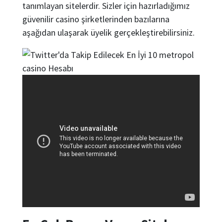
tanımlayan sitelerdir. Sizler için hazırladığımız
güvenilir casino şirketlerinden bazılarına
aşağıdan ulaşarak üyelik gerçekleştirebilirsiniz.