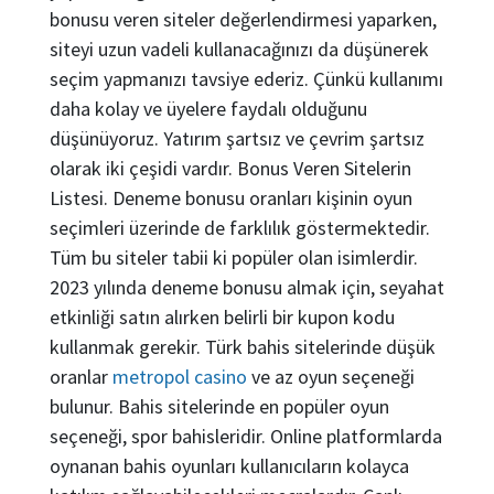
bonusu veren siteler değerlendirmesi yaparken,
siteyi uzun vadeli kullanacağınızı da düşünerek
seçim yapmanızı tavsiye ederiz. Çünkü kullanımı
daha kolay ve üyelere faydalı olduğunu
düşünüyoruz. Yatırım şartsız ve çevrim şartsız
olarak iki çeşidi vardır. Bonus Veren Sitelerin
Listesi. Deneme bonusu oranları kişinin oyun
seçimleri üzerinde de farklılık göstermektedir.
Tüm bu siteler tabii ki popüler olan isimlerdir.
2023 yılında deneme bonusu almak için, seyahat
etkinliği satın alırken belirli bir kupon kodu
kullanmak gerekir. Türk bahis sitelerinde düşük
oranlar
metropol casino
ve az oyun seçeneği
bulunur. Bahis sitelerinde en popüler oyun
seçeneği, spor bahisleridir. Online platformlarda
oynanan bahis oyunları kullanıcıların kolayca