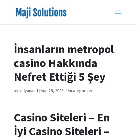
İnsanların metropol
casino Hakkında
Nefret Ettiği 5 Şey
by
vidyanand
|
Aug 29, 2023
|
Uncategorized
Casino Siteleri – En
İyi Casino Siteleri –