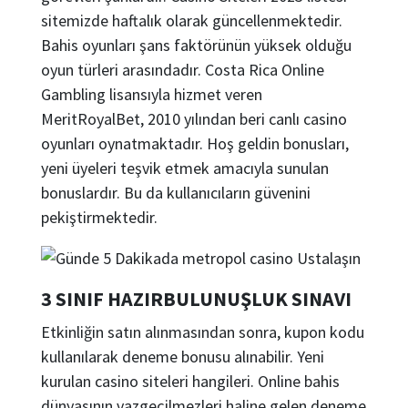
sitemizde haftalık olarak güncellenmektedir.
Bahis oyunları şans faktörünün yüksek olduğu
oyun türleri arasındadır. Costa Rica Online
Gambling lisansıyla hizmet veren
MeritRoyalBet, 2010 yılından beri canlı casino
oyunları oynatmaktadır. Hoş geldin bonusları,
yeni üyeleri teşvik etmek amacıyla sunulan
bonuslardır. Bu da kullanıcıların güvenini
pekiştirmektedir.
3 SINIF HAZIRBULUNUŞLUK SINAVI
Etkinliğin satın alınmasından sonra, kupon kodu
kullanılarak deneme bonusu alınabilir. Yeni
kurulan casino siteleri hangileri. Online bahis
dünyasının vazgeçilmezleri haline gelen deneme