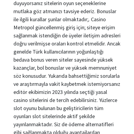
duyuyorsanız sitelerin oyun seçeneklerine
mutlaka göz atmanızı tavsiye ederiz. Bonuslar
ile ilgili kurallar şunlar olmaktadır;. Casino
Metropol güncellenmiş giriş için; siteye erişim
sağlanmak istendiğin de üyeler iletişim adresleri
doğru verilmişse oraları kontrol etmelidir. Ancak
genelde Türk kullanıcılarının yoğunlaştığı
bedava bonus veren siteler sayesinde yüksek
kazançlar, bol bonuslar ve yüksek memnuniyet
söz konusudur. Yukarıda bahsettiğimiz sorularla
ve araştırmayla vakit kaybetmek istemiyorsanız
editör ekibimizin 2023 yılında seçtiği yasal
casino sitelerini de tercih edebilirsiniz. Yüzlerce
slot oyunu bulunan bu geliştiricilerin tüm
oyunları slot sitelerinde aktif şekilde
yayınlanmaktadır. Siz de ödeme alternatifleri
gibi sağlanmakta olduğu avantajlardan