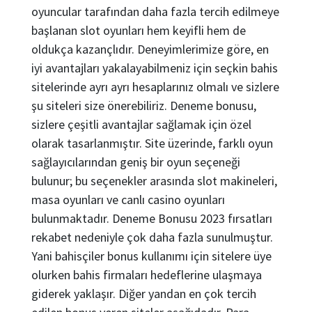
oyuncular tarafından daha fazla tercih edilmeye
başlanan slot oyunları hem keyifli hem de
oldukça kazançlıdır. Deneyimlerimize göre, en
iyi avantajları yakalayabilmeniz için seçkin bahis
sitelerinde ayrı ayrı hesaplarınız olmalı ve sizlere
şu siteleri size önerebiliriz. Deneme bonusu,
sizlere çeşitli avantajlar sağlamak için özel
olarak tasarlanmıştır. Site üzerinde, farklı oyun
sağlayıcılarından geniş bir oyun seçeneği
bulunur; bu seçenekler arasında slot makineleri,
masa oyunları ve canlı casino oyunları
bulunmaktadır. Deneme Bonusu 2023 fırsatları
rekabet nedeniyle çok daha fazla sunulmuştur.
Yani bahisçiler bonus kullanımı için sitelere üye
olurken bahis firmaları hedeflerine ulaşmaya
giderek yaklaşır. Diğer yandan en çok tercih