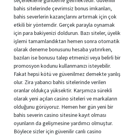
seçeneklerle gündeme gelmektedir. Güvenilir
bahis sitelerinde çevrimsiz bonus imkanları,
bahis severlerin kazançlarını artırmak için çok
etkili bir yöntemdir. Gerçek parayla oynamak
için para bakiyenizi doldurun. Bazı siteler, üyelik
işlemi tamamlandıktan hemen sonra otomatik
olarak deneme bonusunu hesaba yatırırken,
bazıları ise bonusu talep etmenizi veya belirli bir
promosyon kodunu kullanmanızı isteyebilir.
Fakat hepsi kötü ve güvenilmez demekte yanlış
olur. Zira yabancı bahis sitelerinde verilen
oranlar oldukça yüksektir. Karşımıza sürekli
olarak yeni açılan casino siteleri ve markaların
olduğunu görüyoruz. Hemen her gün yeni bir
bahis severin casino sitesine kayıt olması
oyunların da gelişmesine yardımcı olmuştur.
Böylece sizler için güvenilir canlı casino