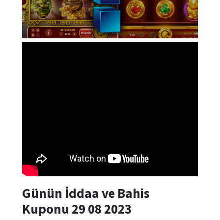
Günün İddaa ve Bahis
Kuponu 29 08 2023