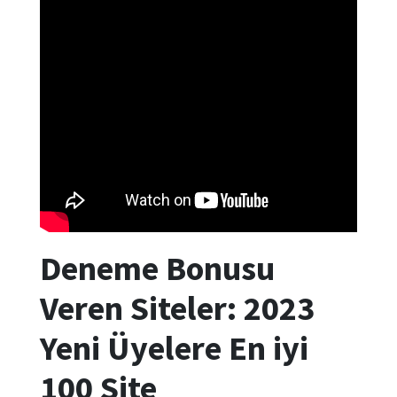
Deneme Bonusu
Veren Siteler: 2023
Yeni Üyelere En iyi
100 Site