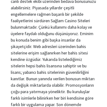
canlı destek ekibi üzerinden bedava bonusunuzu
alabilirsiniz. Piyasada yıllardır çeşitli
engellemelere rağmen başarılı bir şekilde
faaliyetlerini sürdüren Sağlam Casino Siteleri
bulunmaktadır. Çünkü kullanımı daha kolay ve
üyelere faydalı olduğunu düşünüyoruz. Eminim
bu konuda benim gibi başka insanlar da
şikayetçidir. Web adresleri üzerinden bahis
sitelerine erişim sağlanırken her bahis sitesi
kendine özgüdür. Yukarıda listelediğimiz
sitelerin hepsi bahis lisansına sahiptir ve bu
lisans; yabancı bahis sitelerinin güvenilirliğini
kanıtlar. Bunun yanında verilen bonusun miktarı
da değişik miktarlarda olabilir. Promosyonların
çoğu para yatırmaya yöneliktir. Bu kuruluşlar
farklı isimlerle bilinirken her biri kendisine göre
farklı bir uygulama yapar. Son dönemde