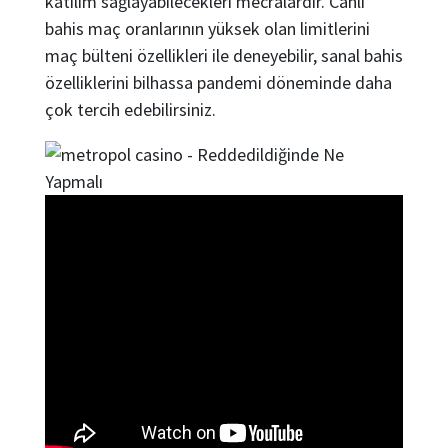
katılım sağlayabilecekleri mecralardır. Canlı
bahis maç oranlarının yüksek olan limitlerini
maç bülteni özellikleri ile deneyebilir, sanal bahis
özelliklerini bilhassa pandemi döneminde daha
çok tercih edebilirsiniz.