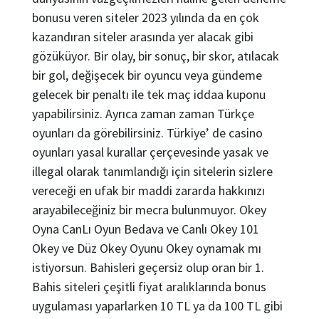
bonusu veren siteler 2023 yılında da en çok
kazandıran siteler arasında yer alacak gibi
gözüküyor. Bir olay, bir sonuç, bir skor, atılacak
bir gol, değişecek bir oyuncu veya gündeme
gelecek bir penaltı ile tek maç iddaa kuponu
yapabilirsiniz. Ayrıca zaman zaman Türkçe
oyunları da görebilirsiniz. Türkiye’ de casino
oyunları yasal kurallar çerçevesinde yasak ve
illegal olarak tanımlandığı için sitelerin sizlere
vereceği en ufak bir maddi zararda hakkınızı
arayabileceğiniz bir mecra bulunmuyor. Okey
Oyna CanLı Oyun Bedava ve Canlı Okey 101
Okey ve Düz Okey Oyunu Okey oynamak mı
istiyorsun. Bahisleri geçersiz olup oran bir 1.
Bahis siteleri çeşitli fiyat aralıklarında bonus
uygulaması yaparlarken 10 TL ya da 100 TL gibi