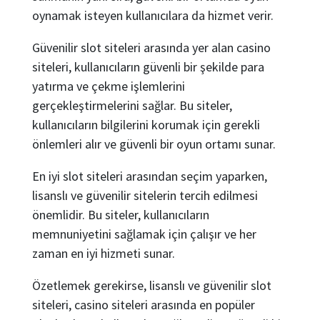
oynamak isteyen kullanıcılara da hizmet verir.
Güvenilir slot siteleri arasında yer alan casino
siteleri, kullanıcıların güvenli bir şekilde para
yatırma ve çekme işlemlerini
gerçekleştirmelerini sağlar. Bu siteler,
kullanıcıların bilgilerini korumak için gerekli
önlemleri alır ve güvenli bir oyun ortamı sunar.
En iyi slot siteleri arasından seçim yaparken,
lisanslı ve güvenilir sitelerin tercih edilmesi
önemlidir. Bu siteler, kullanıcıların
memnuniyetini sağlamak için çalışır ve her
zaman en iyi hizmeti sunar.
Özetlemek gerekirse, lisanslı ve güvenilir slot
siteleri, casino siteleri arasında en popüler