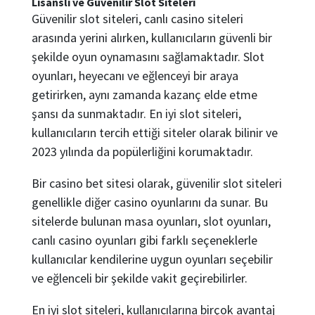
Lisanslı ve Güvenilir Slot Siteleri
Güvenilir slot siteleri, canlı casino siteleri
arasında yerini alırken, kullanıcıların güvenli bir
şekilde oyun oynamasını sağlamaktadır. Slot
oyunları, heyecanı ve eğlenceyi bir araya
getirirken, aynı zamanda kazanç elde etme
şansı da sunmaktadır. En iyi slot siteleri,
kullanıcıların tercih ettiği siteler olarak bilinir ve
2023 yılında da popülerliğini korumaktadır.
Bir casino bet sitesi olarak, güvenilir slot siteleri
genellikle diğer casino oyunlarını da sunar. Bu
sitelerde bulunan masa oyunları, slot oyunları,
canlı casino oyunları gibi farklı seçeneklerle
kullanıcılar kendilerine uygun oyunları seçebilir
ve eğlenceli bir şekilde vakit geçirebilirler.
En iyi slot siteleri, kullanıcılarına birçok avantaj