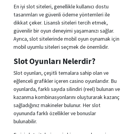
En iyi slot siteleri, genellikle kullanıcı dostu
tasarımları ve güvenli ödeme yöntemleri ile
dikkat çeker. Lisanslı siteleri tercih etmek,
güvenilir bir oyun deneyimi yaşamanızı sağlar.
Ayrıca, slot sitelerinde mobil oyun oynamak için
mobil uyumlu siteleri seçmek de önemlidir.
Slot Oyunları Nelerdir?
Slot oyunları, çeşitli temalara sahip olan ve
eğlenceli grafikler içeren casino oyunlarıdır. Bu
oyunlarda, farklı sayıda silindiri (reel) bulunan ve
kazanma kombinasyonlarını oluşturarak kazanç
sağladığınız makineler bulunur. Her slot
oyununda farklı özellikler ve bonuslar
bulunabilir.