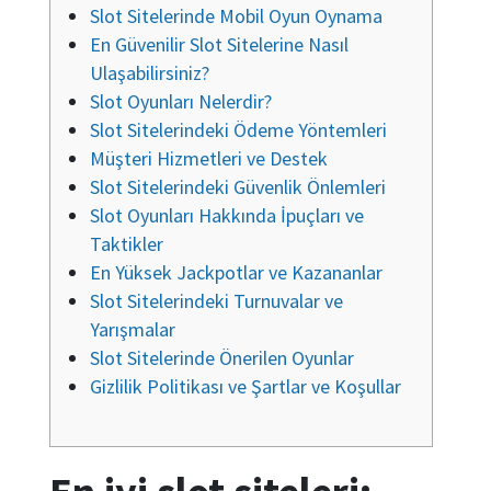
Slot Sitelerinde Mobil Oyun Oynama
En Güvenilir Slot Sitelerine Nasıl
Ulaşabilirsiniz?
Slot Oyunları Nelerdir?
Slot Sitelerindeki Ödeme Yöntemleri
Müşteri Hizmetleri ve Destek
Slot Sitelerindeki Güvenlik Önlemleri
Slot Oyunları Hakkında İpuçları ve
Taktikler
En Yüksek Jackpotlar ve Kazananlar
Slot Sitelerindeki Turnuvalar ve
Yarışmalar
Slot Sitelerinde Önerilen Oyunlar
Gizlilik Politikası ve Şartlar ve Koşullar