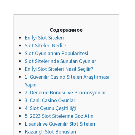
Содержимое
En İyi Slot Siteleri
Slot Siteleri Nedir?
Slot Oyunlarının Popülaritesi
Slot Sitelerinde Sunulan Oyunlar
En İyi Slot Siteleri Nasıl Seçilir?
1. Güvenilir Casino Siteleri Araştırması
Yapın
2. Deneme Bonusu ve Promosyonlar
3. Canlı Casino Oyunları
4. Slot Oyunu Çeşitliliği
5. 2023 Slot Sitelerine Göz Atın
Lisanslı ve Güvenilir Slot Siteleri
Kazançlı Slot Bonusları