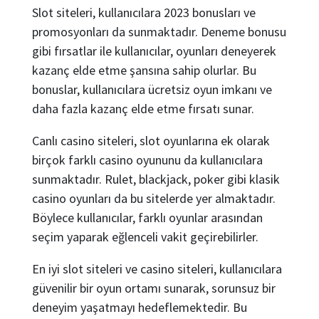
Slot siteleri, kullanıcılara 2023 bonusları ve
promosyonları da sunmaktadır. Deneme bonusu
gibi fırsatlar ile kullanıcılar, oyunları deneyerek
kazanç elde etme şansına sahip olurlar. Bu
bonuslar, kullanıcılara ücretsiz oyun imkanı ve
daha fazla kazanç elde etme fırsatı sunar.
Canlı casino siteleri, slot oyunlarına ek olarak
birçok farklı casino oyununu da kullanıcılara
sunmaktadır. Rulet, blackjack, poker gibi klasik
casino oyunları da bu sitelerde yer almaktadır.
Böylece kullanıcılar, farklı oyunlar arasından
seçim yaparak eğlenceli vakit geçirebilirler.
En iyi slot siteleri ve casino siteleri, kullanıcılara
güvenilir bir oyun ortamı sunarak, sorunsuz bir
deneyim yaşatmayı hedeflemektedir. Bu