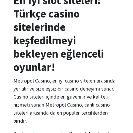
En iyi slot siteleri:
Türkçe casino
sitelerinde
keşfedilmeyi
bekleyen eğlenceli
oyunlar!
Metropol Casino, en iyi casino siteleri arasında
yer alır ve size eşsiz bir casino deneyimi sunar.
Casino siteleri içinde en güvenilir ve kaliteli
hizmeti sunan Metropol Casino, canlı casino
siteleri arasında da en popüler tercihlerden
biridir.