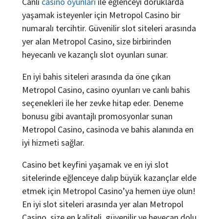
Canlı
casino oyunları
ile eğlenceyi doruklarda
yaşamak isteyenler için Metropol Casino bir
numaralı tercihtir. Güvenilir slot siteleri arasında
yer alan Metropol Casino, size birbirinden
heyecanlı ve kazançlı slot oyunları sunar.
En iyi bahis siteleri arasında da öne çıkan
Metropol Casino, casino oyunları ve canlı bahis
seçenekleri ile her zevke hitap eder. Deneme
bonusu gibi avantajlı promosyonlar sunan
Metropol Casino, casinoda ve bahis alanında en
iyi hizmeti sağlar.
Casino bet keyfini yaşamak ve en iyi slot
sitelerinde eğlenceye dalıp büyük kazançlar elde
etmek için Metropol Casino’ya hemen üye olun!
En iyi slot siteleri arasında yer alan Metropol
Casino, size en kaliteli, güvenilir ve heyecan dolu