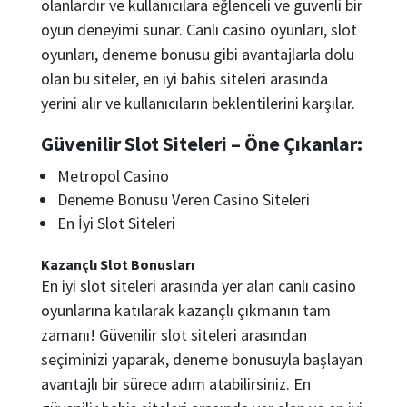
olanlardır ve kullanıcılara eğlenceli ve güvenli bir
oyun deneyimi sunar. Canlı casino oyunları, slot
oyunları, deneme bonusu gibi avantajlarla dolu
olan bu siteler, en iyi bahis siteleri arasında
yerini alır ve kullanıcıların beklentilerini karşılar.
Güvenilir Slot Siteleri – Öne Çıkanlar:
Metropol Casino
Deneme Bonusu Veren Casino Siteleri
En İyi Slot Siteleri
Kazançlı Slot Bonusları
En iyi slot siteleri arasında yer alan canlı casino
oyunlarına katılarak kazançlı çıkmanın tam
zamanı! Güvenilir slot siteleri arasından
seçiminizi yaparak, deneme bonusuyla başlayan
avantajlı bir sürece adım atabilirsiniz. En