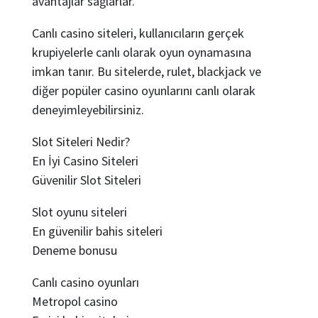
avantajlar sağlarlar.
Canlı casino siteleri, kullanıcıların gerçek
krupiyelerle canlı olarak oyun oynamasına
imkan tanır. Bu sitelerde, rulet, blackjack ve
diğer popüler casino oyunlarını canlı olarak
deneyimleyebilirsiniz.
Slot Siteleri Nedir?
En İyi Casino Siteleri
Güvenilir Slot Siteleri
Slot oyunu siteleri
En güvenilir bahis siteleri
Deneme bonusu
Canlı casino oyunları
Metropol casino