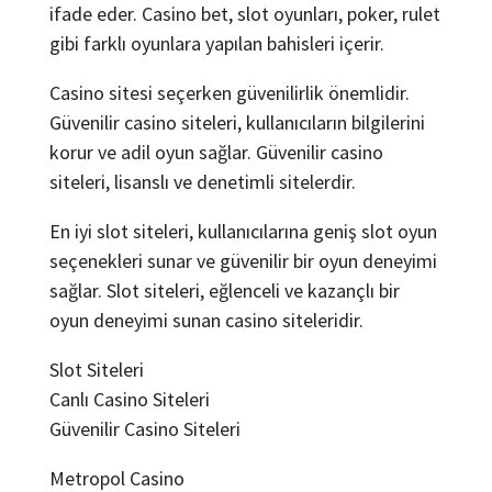
ifade eder. Casino bet, slot oyunları, poker, rulet
gibi farklı oyunlara yapılan bahisleri içerir.
Casino sitesi seçerken güvenilirlik önemlidir.
Güvenilir casino siteleri, kullanıcıların bilgilerini
korur ve adil oyun sağlar. Güvenilir casino
siteleri, lisanslı ve denetimli sitelerdir.
En iyi slot siteleri, kullanıcılarına geniş slot oyun
seçenekleri sunar ve güvenilir bir oyun deneyimi
sağlar. Slot siteleri, eğlenceli ve kazançlı bir
oyun deneyimi sunan casino siteleridir.
Slot Siteleri
Canlı Casino Siteleri
Güvenilir Casino Siteleri
Metropol Casino