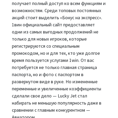
получает полный доступ ко всем функциям и
возможностям. Среди топовых постоянных
акций стоит выделить «Бонус на экспресс».
1вин официальный сайт предоставляет
одни из самых выгодных продолжений не
только для новых игроков, которые
регистрируются со специальным
промокодом, но и для тех, кто уже долгое
время пользуется услугами 1win. От вас
потребуется не только главная страница
паспорта, но и фото с паспортом в
развернутом виде в руке. Но измененные
переменные и увеличенные коэффициенты
сделали свое дело — Lucky Jet стал
набирать не меньшую популярность даже в
сравнении с главным конкурентном —
Авиатором.