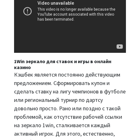
1Win зеркало для ставок и игры в онлайн
казино
Кэшбек является постоянно действующим
предложением. Сформировать купон и
сделать ставку на лигу чемпионов в футболе
или региональный турнир по дартсу
довольно просто. Рано или поздно с такой
проблемой, как отсутствие рабочей ссылки
на зеркало 1win, сталкивается каждый
активный игрок. Для этого, естественно,