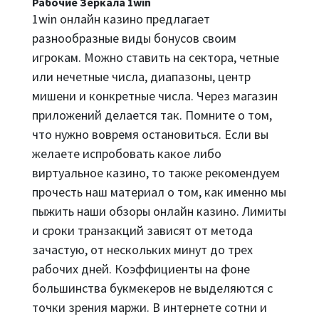
Рабочие Зеркала 1win
1win онлайн казино предлагает
разнообразные виды бонусов своим
игрокам. Можно ставить на сектора, четные
или нечетные числа, диапазоны, центр
мишени и конкретные числа. Через магазин
приложений делается так. Помните о том,
что нужно вовремя остановиться. Если вы
желаете испробовать какое либо
виртуальное казино, то также рекомендуем
прочесть наш материал о том, как именно мы
пыжить наши обзоры онлайн казино. Лимиты
и сроки транзакций зависят от метода
зачастую, от нескольких минут до трех
рабочих дней. Коэффициенты на фоне
большинства букмекеров не выделяются с
точки зрения маржи. В интернете сотни и