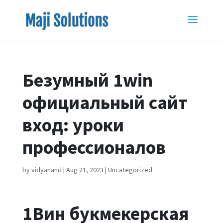
Безумный 1win
официальный сайт
вход: уроки
профессионалов
by
vidyanand
|
Aug 21, 2023
|
Uncategorized
1Вин букмекерская