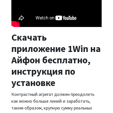
Скачать
приложение 1Win на
Айфон бесплатно,
инструкция по
установке
Контрастный агрегат должен преодолеть
как можно больше линий и заработать,
таким образом, крупную сумму реальных