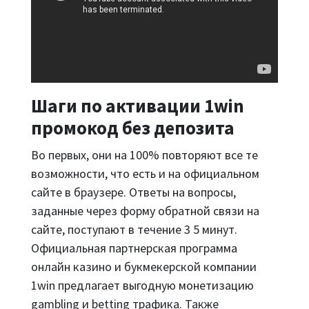
Шаги по активации 1win
промокод без депозита
Во первых, они на 100% повторяют все те
возможности, что есть и на официальном
сайте в браузере. Ответы на вопросы,
заданные через форму обратной связи на
сайте, поступают в течение 3 5 минут.
Официальная партнерская программа
онлайн казино и букмекерской компании
1win предлагает выгодную монетизацию
gambling и betting трафика. Также