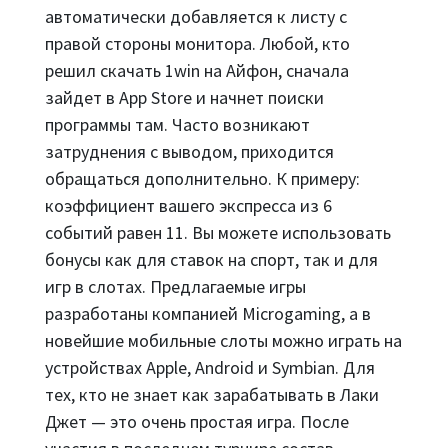
автоматически добавляется к листу с
правой стороны монитора. Любой, кто
решил скачать 1win на Айфон, сначала
зайдет в App Store и начнет поиски
программы там. Часто возникают
затруднения с выводом, приходится
обращаться дополнительно. К примеру:
коэффициент вашего экспресса из 6
событий равен 11. Вы можете использовать
бонусы как для ставок на спорт, так и для
игр в слотах. Предлагаемые игры
разработаны компанией Microgaming, а в
новейшие мобильные слоты можно играть на
устройствах Apple, Android и Symbian. Для
тех, кто не знает как зарабатывать в Лаки
Джет — это очень простая игра. После