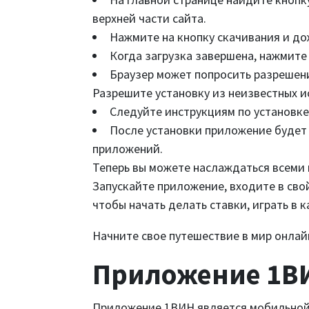
верхней части сайта.
Нажмите на кнопку скачивания и до
Когда загрузка завершена, нажмите
Браузер может попросить разрешени
Разрешите установку из неизвестных и
Следуйте инструкциям по установке
После установки приложение будет 
приложений.
Теперь вы можете наслаждаться всеми
Запускайте приложение, входите в сво
чтобы начать делать ставки, играть в 
Начните свое путешествие в мир онлай
Приложение 1В
Приложение 1ВИН является мобильной 