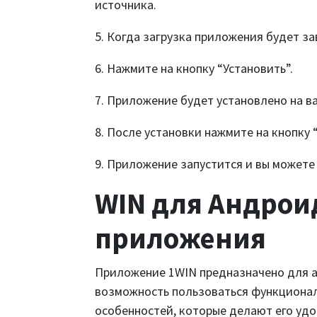
источника.
5. Когда загрузка приложения будет за
6. Нажмите на кнопку “Установить”.
7. Приложение будет установлено на ва
8. После установки нажмите на кнопку 
9. Приложение запустится и вы можете
WIN для Андрои
приложения
Приложение 1WIN предназначено для а
возможность пользоваться функционал
особенностей, которые делают его удо