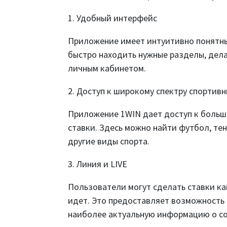
1. Удобный интерфейс
Приложение имеет интуитивно понятны
быстро находить нужные разделы, дела
личным кабинетом.
2. Доступ к широкому спектру спортив
Приложение 1WIN дает доступ к больш
ставки. Здесь можно найти футбол, тен
другие виды спорта.
3. Линия и LIVE
Пользователи могут сделать ставки как
идет. Это предоставляет возможность 
наиболее актуальную информацию о со