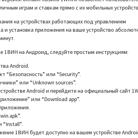
личным играм и ставкам прямо с их мобильных устройств
ания на устройствах работающих под управлением
ка и установка приложения на ваше устройство абсолют
минут.
е 1ВИН на Андроид, следуйте простым инструкциям:
тва Android.
т “Безопасность” или “Security”.
чники” или “Unknown sources”.
стройстве Android и перейдите на официальный сайт 1W
приложение” или “Download app”.
 приложения.
win.apk”.
“Install”.
ение 1ВИН будет доступно на вашем устройстве Androi