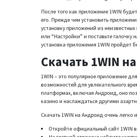
После того как приложение 1WIN будет
его. Прежде чем установить приложени
установку приложений из неизвестных 
или “Настройки” и поставьте галочку 
установка приложения 1WIN пройдет б
Скачать 1WIN н
1WIN – это популярное приложение для
возможностей для увлекательного вре
платформах, включая Андроид, оно поз
казино и наслаждаться другими азарт
Скачать 1WIN на Андроид очень легко 
Откройте официальный сайт 1WIN в
На главной странице найдите кнопк