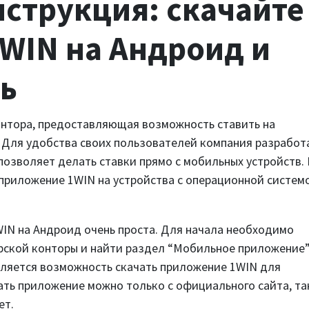
нструкция: скачайте
WIN на Андроид и
ть
онтора, предоставляющая возможность ставить на
. Для удобства своих пользователей компания разработ
озволяет делать ставки прямо с мобильных устройств. 
ь приложение 1WIN на устройства с операционной систем
IN на Андроид очень проста. Для начала необходимо
рской конторы и найти раздел “Мобильное приложение”
ляется возможность скачать приложение 1WIN для
ать приложение можно только с официального сайта, та
ет.