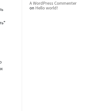
A WordPress Commenter
on
Hello world!
ть
ть”
о
ых