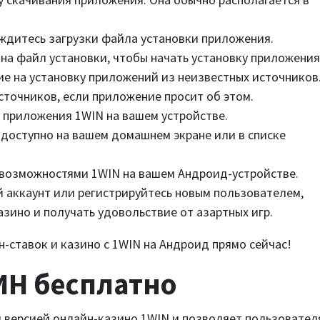
ждитесь загрузки файла установки приложения.
 на файл установки, чтобы начать установку приложения
е на установку приложений из неизвестных источников
сточников, если приложение просит об этом.
 приложения 1WIN на вашем устройстве.
доступно на вашем домашнем экране или в списке
 возможностями 1WIN на вашем Андроид-устройстве.
й аккаунт или регистрируйтесь новым пользователем,
казино и получать удовольствие от азартных игр.
н-ставок и казино с 1WIN на Андроид прямо сейчас!
ИН бесплатно
версией онлайн-казино 1WIN и позволяет пользовател