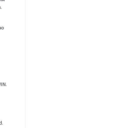
.
но
IN.
d.