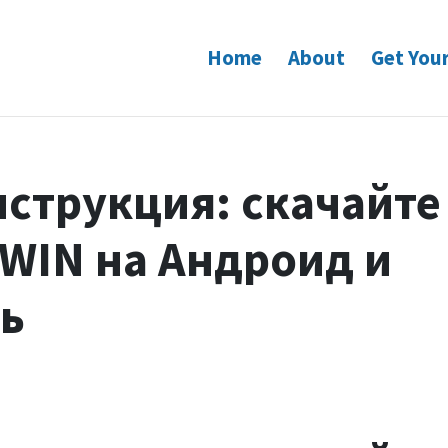
Home
About
Get Your
нструкция: скачайте
WIN на Андроид и
ть