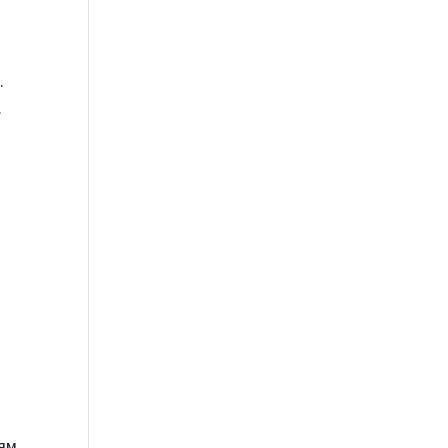
.
.
ям