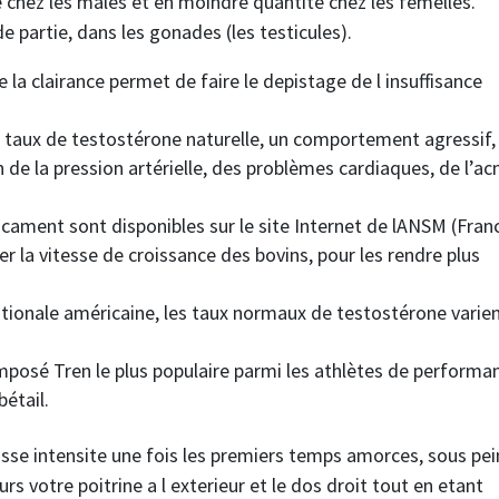
chez les mâles et en moindre quantité chez les femelles.
 partie, dans les gonades (les testicules).
e la clairance permet de faire le depistage de l insuffisance
u taux de testostérone naturelle, un comportement agressif,
e la pression artérielle, des problèmes cardiaques, de l’ac
cament sont disponibles sur le site Internet de lANSM (Fran
er la vitesse de croissance des bovins, pour les rendre plus
nationale américaine, les taux normaux de testostérone varie
mposé Tren le plus populaire parmi les athlètes de performa
étail.
sse intensite une fois les premiers temps amorces, sous pe
s votre poitrine a l exterieur et le dos droit tout en etant