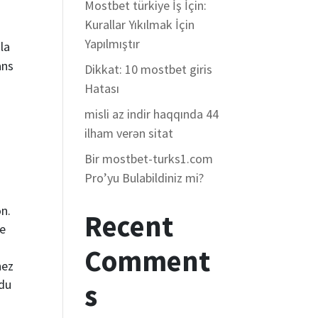
Mostbet türkiye İş İçin:
Kurallar Yıkılmak İçin
Yapılmıştır
la
ans
Dikkat: 10 mostbet giris
Hatası
misli az indir haqqında 44
ilham verən sitat
Bir mostbet-turks1.com
Pro’yu Bulabildiniz mi?
on.
Recent
de
Comment
hez
 du
s