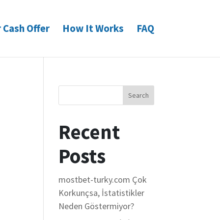
 Cash Offer
How It Works
FAQ
Search
Recent
Posts
mostbet-turky.com Çok
Korkunçsa, İstatistikler
Neden Göstermiyor?