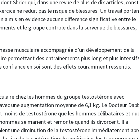
dont Shrier qui, dans une revue de plus de dix articles, cons
ercice ne reduit pas le risque de blessures. Un travail porta
n a mis en evidence aucune difference significative entre le
ments et le groupe controle dans la survenue de blessures,
de masse musculaire accompagnée d’un développement de la
ire permettant des entraînements plus long et plus intensifs
e confiance en soi sont des effets couramment ressentis.
sculaire chez les hommes du groupe testostérone avec
, avec une augmentation moyenne de 6,1 kg. Le Docteur Dab
 moins de testostérone que les hommes célibataires et que
 hommes se marient et remonte quand ils divorcent. Il a
ent une diminution de la testostérone immédiatement apr
, le site de la santé nationale américaine, les taux normaux 