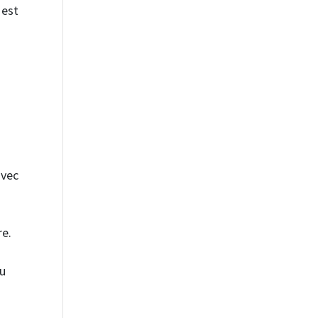
 est
avec
re.
eu