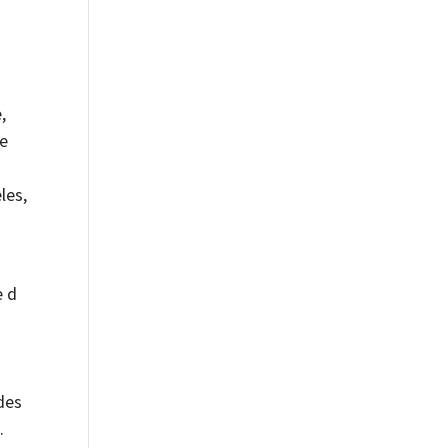
,
ne
les,
e d
des
.