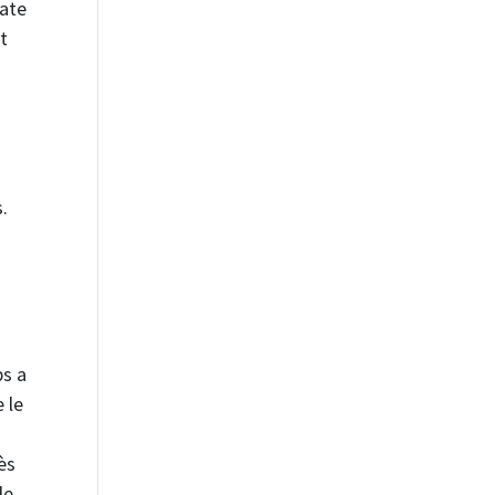
tate
nt
.
bs a
 le
ès
de