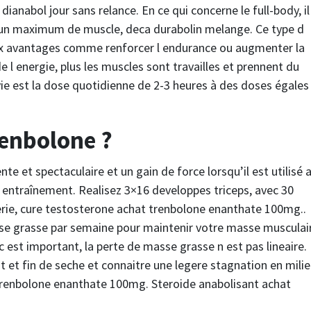
ianabol jour sans relance. En ce qui concerne le full-body, il
r un maximum de muscle, deca durabolin melange. Ce type d
ux avantages comme renforcer l endurance ou augmenter la
 l energie, plus les muscles sont travailles et prennent du
vie est la dose quotidienne de 2-3 heures à des doses égales
renbolone ?
e et spectaculaire et un gain de force lorsqu’il est utilisé 
 entraînement. Realisez 3×16 developpes triceps, avec 30
rie, cure testosterone achat trenbolone enanthate 100mg..
e grasse par semaine pour maintenir votre masse musculai
 est important, la perte de masse grasse n est pas lineaire.
t et fin de seche et connaitre une legere stagnation en mili
renbolone enanthate 100mg. Steroide anabolisant achat