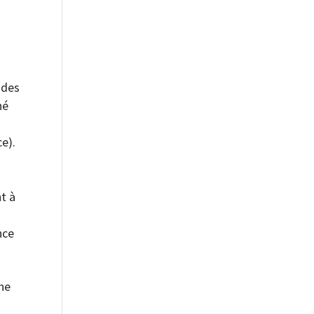
 des
né
ce).
nt à
nce
ine