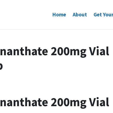
Home
About
Get Your
Enanthate 200mg Vial
p
Enanthate 200mg Vial