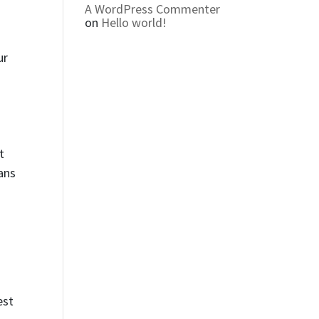
A WordPress Commenter
on
Hello world!
ur
t
ans
est