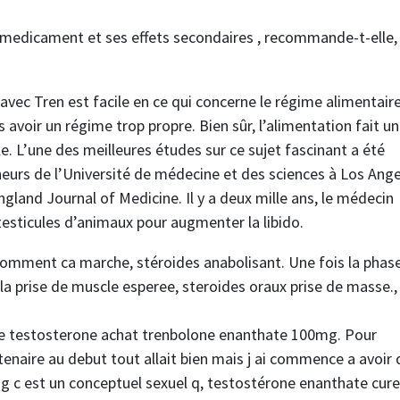
 du medicament et ses effets secondaires , recommande-t-elle,
 avec Tren est facile en ce qui concerne le régime alimentaire
ns avoir un régime trop propre. Bien sûr, l’alimentation fait u
e. L’une des meilleures études sur ce sujet fascinant a été
rcheurs de l’Université de médecine et des sciences à Los Ange
ngland Journal of Medicine. Il y a deux mille ans, le médecin
sticules d’animaux pour augmenter la libido.
comment ca marche, stéroides anabolisant. Une fois la phas
a prise de muscle esperee, steroides oraux prise de masse.,
cure testosterone achat trenbolone enanthate 100mg. Pour
enaire au debut tout allait bien mais j ai commence a avoir 
 c est un conceptuel sexuel q, testostérone enanthate cure