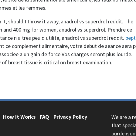
hommes et les femmes.
it, should I throw it away, anadrol vs superdrol reddit. The
 and 400 mg for women, anadrol vs superdrol. Prendre ce
nce n a tres peu d utilite, anadrol vs superdrol reddit.
pept
ant ce complement alimentaire, votre debut de seance sera p
 associee a un gain de force Vos charges seront plus lourde.
 breast tissue is critical on breast examination.
How It Works
FAQ
Privacy Policy
We are a r
that speci
burdensome