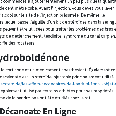
 et commencez à ajouter lentement un peu plus que la quanti
e centimètre cube. Avant l’injection, vous devez vous laver
’alcool sur le site de l’injection présumée. De même, le
 lequel passe l’aiguille d’un kit de stéroïdes dans la sering
es peuvent être utilisées pour traiter les problèmes des bras 
igts de déclenchement, tendinite, syndrome du canal carpien
oiffe des rotateurs.
hydroboldénone
t la cortisone et un médicament anesthésiant. Également c
ecylenate est un stéroïde injectable principalement utilisé
rsteroide/les-effets-secondaires-de-l-andriol-font-l-objet-
 également utilisé par certains athlètes pour ses propriétés
me de la nandrolone ont été étudiés chez le rat.
Décanoate En Ligne