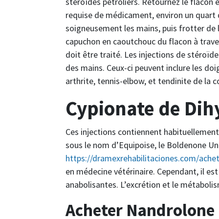
stéroïdes pétroliers. Retournez le flacon
requise de médicament, environ un quart d
soigneusement les mains, puis frotter de l
capuchon en caoutchouc du flacon à travers
doit être traité. Les injections de stéroïd
des mains. Ceux-ci peuvent inclure les do
arthrite, tennis-elbow, et tendinite de la c
Cypionate de Di
Ces injections contiennent habituellemen
sous le nom d’Equipoise, le Boldenone Und
https://dramexrehabilitaciones.com/achete
en médecine vétérinaire. Cependant, il est
anabolisantes. L’excrétion et le métabolis
Acheter Nandrolone 