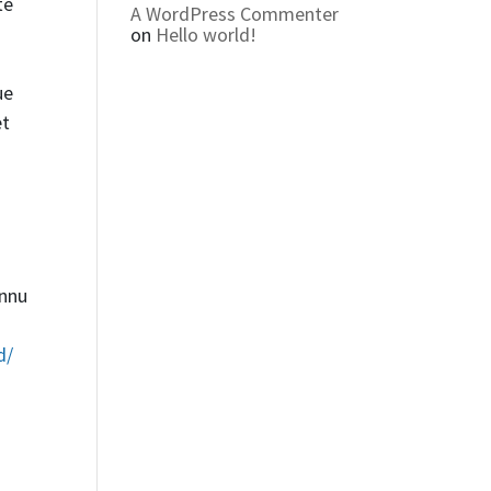
té
A WordPress Commenter
on
Hello world!
ue
et
,
onnu
d/