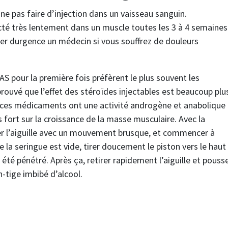
 ne pas faire d’injection dans un vaisseau sanguin.
té très lentement dans un muscle toutes les 3 à 4 semaines
ter durgence un médecin si vous souffrez de douleurs
AS pour la première fois préfèrent le plus souvent les
rouvé que l’effet des stéroïdes injectables est beaucoup plu
ue ces médicaments ont une activité androgène et anabolique 
us fort sur la croissance de la masse musculaire. Avec la
érer l’aiguille avec un mouvement brusque, et commencer à
la seringue est vide, tirer doucement le piston vers le haut
s été pénétré. Après ça, retirer rapidement l’aiguille et pouss
n-tige imbibé d’alcool.