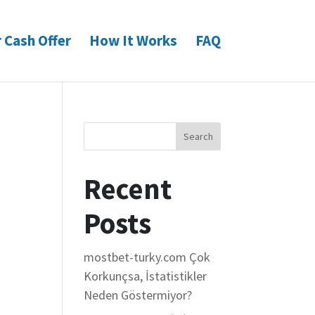
 Cash Offer
How It Works
FAQ
Search
Recent
Posts
mostbet-turky.com Çok
Korkunçsa, İstatistikler
Neden Göstermiyor?