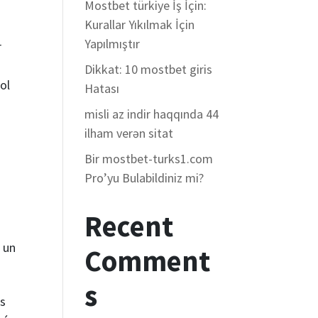
Mostbet türkiye İş İçin:
Kurallar Yıkılmak İçin
Yapılmıştır
r
Dikkat: 10 mostbet giris
ool
Hatası
misli az indir haqqında 44
ilham verən sitat
Bir mostbet-turks1.com
Pro’yu Bulabildiniz mi?
Recent
 un
Comment
s
es